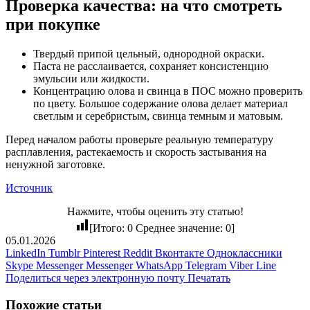
Проверка качества: на что смотреть
при покупке
Твердый припой цельный, однородной окраски.
Паста не расслаивается, сохраняет консистенцию
эмульсии или жидкости.
Концентрацию олова и свинца в ПОС можно проверить
по цвету. Большое содержание олова делает материал
светлым и серебристым, свинца темным и матовым.
Перед началом работы проверьте реальную температуру
расплавления, растекаемость и скорость застывания на
ненужной заготовке.
Источник
Нажмите, чтобы оценить эту статью!
[Итого:
0
Среднее значение:
0
]
05.01.2026
LinkedIn
Tumblr
Pinterest
Reddit
Вконтакте
Одноклассники
Skype
Messenger
Messenger
WhatsApp
Telegram
Viber
Line
Поделиться через электронную почту
Печатать
Похожие статьи