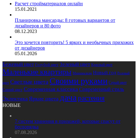
Расчет стройматериалов онлайн
15.01.2021
Планировка мансарды: 8 готовых вариантов от
дизайнеров и 80 фото
08.12.2023
Это хочется повторить! 5 ярких и необычных прихожих
от дизайнеров
05.01.2026
Бежевый цвет
Зеленый цвет
Голубой цвет
Красный цвет
Маленькие квартиры
Новый год
Розовый
Минимализм
Своими руками
Светлые цвета
Серый цвет
цвет
Современная классика
Современный стиль
Синий цвет
дача
растения
Эклектика
Яркие цвета
НОВЫЕ
7 систем хранения в прихожей, которые спасут от
беспорядка
07.08.2026