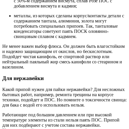
с 50%-м содержанием висмута, сплав Розе ПОС с
добавлением висмута и кадмия;
металлы, из которых сделаны корпус/контакты детали с
содержанием тантала, алюминия, золота могут
потребовать специальных припоев. Так, танталовые
конденсаторы советуют паять ПОСК оловянно-
свинцовым сплавом с кадмием.
Не менее важен выбор флюса. Он должен быть влагостойким
и надежно защищающим от окислов, но бескислотным.
Подойдет чистая канифоль, ее спиртовой раствор или
нейтральный паяльный жир смесь канифоли со стеарином и
вазелином.
Для нержавейки
Какой припой нужен для пайки нержавейки? Для несложных
бытовых работ, например, ремонта трещины на корпусе
техники, подойдет и ПОС. Но помните о токсичности свинца:
для бака с водой его использовать нельзя.
Работающие под большим давлением или при высокой
температуре элементы из стали нельзя паять ПОС. Припой
для них подбирают с учетом состава нержавейки.