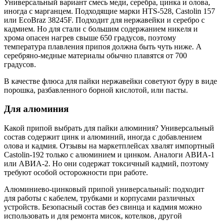
Универсальный вариант смесь меди, серебра, цинка и олова,
иногда с марганцем. Подходящие марки HTS-528, Castolin 157
или EcoBraz 38245F. Подходит для нержавейки и серебро с
кадмием. Но для стали с большим содержанием никеля и
хрома опасен нагрев свыше 650 градусов, поэтому
температура плавления припоя должна быть чуть ниже. А
серебряно-медные материалы обычно плавятся от 700
градусов.
В качестве флюса для пайки нержавейки советуют буру в виде
порошка, разбавленного борной кислотой, или пасты.
Для алюминия
Какой припой выбрать для пайки алюминия? Универсальный
состав содержит цинк и алюминий, иногда с добавлением
олова и кадмия. Отзывы на маркетплейсах хвалят импортный
Castolin-192 только с алюминием и цинком. Аналоги АВИА-1
или АВИА-2. Но они содержат токсичный кадмий, поэтому
требуют особой осторожности при работе.
Алюминиево-цинковый припой универсальный: подходит
для работы с кабелем, трубками и корпусами различных
устройств. Безопасный состав без свинца и кадмия можно
использовать и для ремонта мисок, котелков, другой