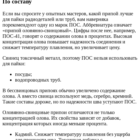
По составу
Если вы спросите у опытных мастеров, какой припой лучше
для пайки радиодеталей или труб, вам наверняка
порекомендуют одну из марок ПОС. Аббревиатура означает
«припой оловянно-свинцовый». Цифры после нее, например,
ПОС-41, говорят о содержании олова в процентах. Высокая
концентрация олова повышает надежность соединения и
снижает температуру плавления, но увеличивает цену.
Свинец токсичный металл, поэтому ПОС нельзя использовать
для пайки:
посуды;
водопроводных труб.
В бессвинцовых припоях обычно увеличено содержание
олова. А вместо свинца используют медь, серебро, кремний.
Такие составы дороже, но по надежности шва уступают ПОС.
Оловянно-свинцовые припои отличаются не только
концентрацией олова. Их свойства зависят от добавок,
концентрация которых иногда меньше процента.
Кадмий. Снижает температуру плавления без ущерба
для прочности шва. Токсичная добавка с