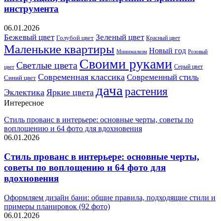
инструмента
06.01.2026
Бежевый цвет
Зеленый цвет
Голубой цвет
Красный цвет
Маленькие квартиры
Новый год
Розовый
Минимализм
Своими руками
Светлые цвета
Серый цвет
цвет
Современная классика
Современный стиль
Синий цвет
дача
растения
Эклектика
Яркие цвета
Интересное
Стиль прованс в интерьере: основные черты, советы по
воплощению и 64 фото для вдохновения
06.01.2026
Стиль прованс в интерьере: основные черты,
советы по воплощению и 64 фото для
вдохновения
Оформляем дизайн бани: общие правила, подходящие стили и
примеры планировок (92 фото)
06.01.2026