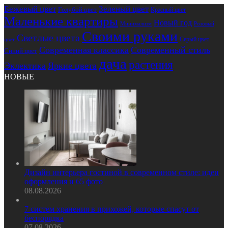
Бежевый цвет
Зеленый цвет
Голубой цвет
Красный цвет
Маленькие квартиры
Новый год
Розовый
Минимализм
Своими руками
Светлые цвета
Серый цвет
цвет
Современная классика
Современный стиль
Синий цвет
дача
растения
Эклектика
Яркие цвета
НОВЫЕ
Дизайн интерьера гостиной в современном стиле: идеи
оформления и 65 фото
08.08.2026
7 систем хранения в прихожей, которые спасут от
беспорядка
07.08.2026