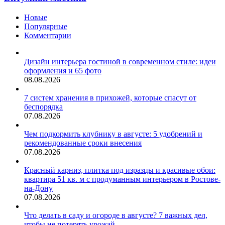
Новые
Популярные
Комментарии
Дизайн интерьера гостиной в современном стиле: идеи
оформления и 65 фото
08.08.2026
7 систем хранения в прихожей, которые спасут от
беспорядка
07.08.2026
Чем подкормить клубнику в августе: 5 удобрений и
рекомендованные сроки внесения
07.08.2026
Красный карниз, плитка под изразцы и красивые обои:
квартира 51 кв. м с продуманным интерьером в Ростове-
на-Дону
07.08.2026
Что делать в саду и огороде в августе? 7 важных дел,
чтобы не потерять урожай