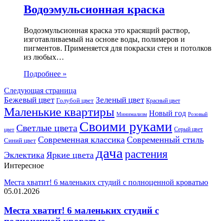
Водоэмульсионная краска
Водоэмульсионная краска это красящий раствор,
изготавливаемый на основе воды, полимеров и
пигментов. Применяется для покраски стен и потолков
из любых…
Подробнее »
Следующая страница
Бежевый цвет
Зеленый цвет
Голубой цвет
Красный цвет
Маленькие квартиры
Новый год
Розовый
Минимализм
Своими руками
Светлые цвета
Серый цвет
цвет
Современная классика
Современный стиль
Синий цвет
дача
растения
Эклектика
Яркие цвета
Интересное
Места хватит! 6 маленьких студий с полноценной кроватью
05.01.2026
Места хватит! 6 маленьких студий с