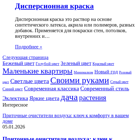
Дисперсионная краска
Дисперсионная краска это раствор на основе
синтетического латекса, акрила или полимеров, разных
добавок. Применяется для покраски стен, потолков,
внутренних и…
Подробнее »
Следующая страница
Бежевый цвет
Зеленый цвет
Голубой цвет
Красный цвет
Маленькие квартиры
Новый год
Розовый
Минимализм
Своими руками
Светлые цвета
Серый цвет
цвет
Современная классика
Современный стиль
Синий цвет
дача
растения
Эклектика
Яркие цвета
Интересное
Приточные очистители воздуха: ключ к комфорту в вашем
доме
05.01.2026
Приточные очистители воздуха: ключ к