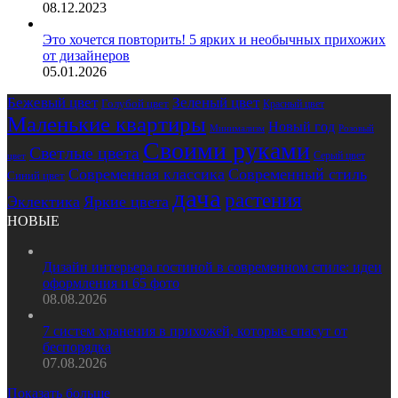
08.12.2023
Это хочется повторить! 5 ярких и необычных прихожих
от дизайнеров
05.01.2026
Бежевый цвет
Зеленый цвет
Голубой цвет
Красный цвет
Маленькие квартиры
Новый год
Розовый
Минимализм
Своими руками
Светлые цвета
Серый цвет
цвет
Современная классика
Современный стиль
Синий цвет
дача
растения
Эклектика
Яркие цвета
НОВЫЕ
Дизайн интерьера гостиной в современном стиле: идеи
оформления и 65 фото
08.08.2026
7 систем хранения в прихожей, которые спасут от
беспорядка
07.08.2026
Показать больше