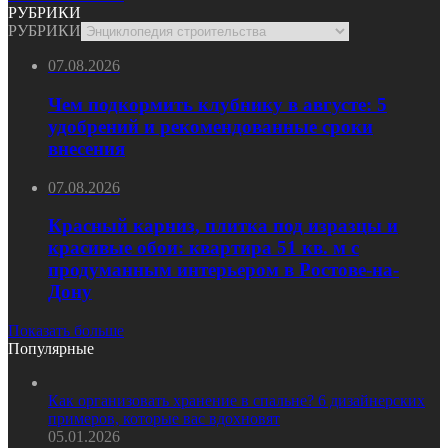
РУБРИКИ
РУБРИКИ
07.08.2026
Чем подкормить клубнику в августе: 5
удобрений и рекомендованные сроки
внесения
07.08.2026
Красный карниз, плитка под изразцы и
красивые обои: квартира 51 кв. м с
продуманным интерьером в Ростове-на-
Дону
Показать больше
Популярные
Как организовать хранение в спальне? 6 дизайнерских
примеров, которые вас вдохновят
05.01.2026