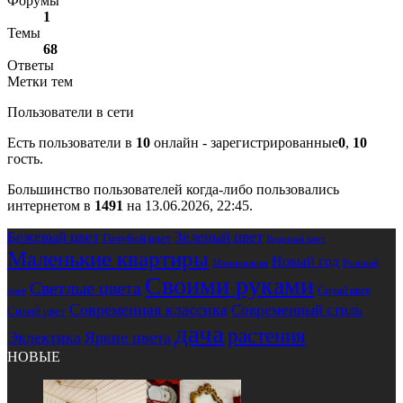
Форумы
1
Темы
68
Ответы
Метки тем
Пользователи в сети
Есть пользователи в
10
онлайн - зарегистрированные
0
,
10
гость.
Большинство пользователей когда-либо пользовались
интернетом в
1491
на 13.06.2026, 22:45.
Бежевый цвет
Зеленый цвет
Голубой цвет
Красный цвет
Маленькие квартиры
Новый год
Розовый
Минимализм
Своими руками
Светлые цвета
Серый цвет
цвет
Современная классика
Современный стиль
Синий цвет
дача
растения
Эклектика
Яркие цвета
НОВЫЕ