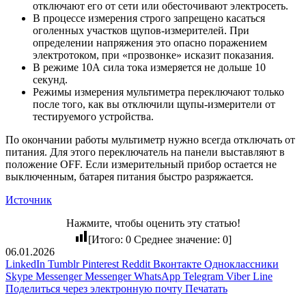
отключают его от сети или обесточивают электросеть.
В процессе измерения строго запрещено касаться
оголенных участков щупов-измерителей. При
определении напряжения это опасно поражением
электротоком, при «прозвонке» исказит показания.
В режиме 10А сила тока измеряется не дольше 10
секунд.
Режимы измерения мультиметра переключают только
после того, как вы отключили щупы-измерители от
тестируемого устройства.
По окончании работы мультиметр нужно всегда отключать от
питания. Для этого переключатель на панели выставляют в
положение OFF. Если измерительный прибор остается не
выключенным, батарея питания быстро разряжается.
Источник
Нажмите, чтобы оценить эту статью!
[Итого:
0
Среднее значение:
0
]
06.01.2026
LinkedIn
Tumblr
Pinterest
Reddit
Вконтакте
Одноклассники
Skype
Messenger
Messenger
WhatsApp
Telegram
Viber
Line
Поделиться через электронную почту
Печатать