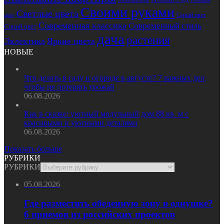
Своими руками
Светлые цвета
Серый цвет
цвет
Современная классика
Современный стиль
Синий цвет
дача
растения
Эклектика
Яркие цвета
НОВЫЕ
Что делать в саду и огороде в августе? 7 важных дел,
чтобы не потерять урожай
06.08.2026
Как в сказке: уютный модульный дом 88 кв. м с
красивыми и уютными деталями
06.08.2026
Показать больше
РУБРИКИ
РУБРИКИ
05.08.2026
Где разместить обеденную зону в однушке?
6 приемов из российских проектов