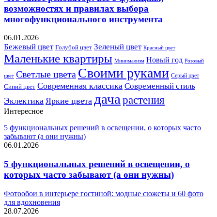
возможностях и правилах выбора
многофункционального инструмента
06.01.2026
Бежевый цвет
Зеленый цвет
Голубой цвет
Красный цвет
Маленькие квартиры
Новый год
Розовый
Минимализм
Своими руками
Светлые цвета
Серый цвет
цвет
Современная классика
Современный стиль
Синий цвет
дача
растения
Эклектика
Яркие цвета
Интересное
5 функциональных решений в освещении, о которых часто
забывают (а они нужны)
06.01.2026
5 функциональных решений в освещении, о
которых часто забывают (а они нужны)
Фотообои в интерьере гостиной: модные сюжеты и 60 фото
для вдохновения
28.07.2026