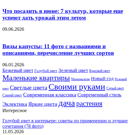
Что посадить в июне: 7 культур, которые еще
успеют дать урожай этим летом
09.06.2026
Виды капусты: 11 фото с названиями и
описаниями, перечисление лучших сортов
06.01.2026
Бежевый цвет
Зеленый цвет
Голубой цвет
Красный цвет
Маленькие квартиры
Новый год
Розовый
Минимализм
Своими руками
Светлые цвета
Серый цвет
цвет
Современная классика
Современный стиль
Синий цвет
дача
растения
Эклектика
Яркие цвета
Интересное
Голубой цвет в интерьере: советы по применению и лучшие
сочетания (78 фото)
11.05.2026