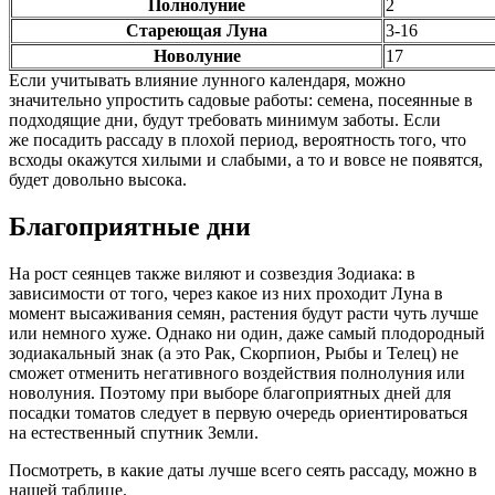
Полнолуние
2
Стареющая Луна
3-16
Новолуние
17
Если учитывать влияние лунного календаря, можно
значительно упростить садовые работы: семена, посеянные в
подходящие дни, будут требовать минимум заботы. Если
же посадить рассаду в плохой период, вероятность того, что
всходы окажутся хилыми и слабыми, а то и вовсе не появятся,
будет довольно высока.
Благоприятные дни
На рост сеянцев также виляют и созвездия Зодиака: в
зависимости от того, через какое из них проходит Луна в
момент высаживания семян, растения будут расти чуть лучше
или немного хуже. Однако ни один, даже самый плодородный
зодиакальный знак (а это Рак, Скорпион, Рыбы и Телец) не
сможет отменить негативного воздействия полнолуния или
новолуния. Поэтому при выборе благоприятных дней для
посадки томатов следует в первую очередь ориентироваться
на естественный спутник Земли.
Посмотреть, в какие даты лучше всего сеять рассаду, можно в
нашей таблице.