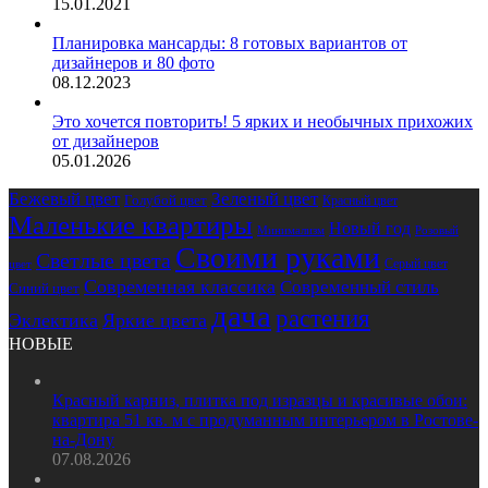
15.01.2021
Планировка мансарды: 8 готовых вариантов от
дизайнеров и 80 фото
08.12.2023
Это хочется повторить! 5 ярких и необычных прихожих
от дизайнеров
05.01.2026
Бежевый цвет
Зеленый цвет
Голубой цвет
Красный цвет
Маленькие квартиры
Новый год
Розовый
Минимализм
Своими руками
Светлые цвета
Серый цвет
цвет
Современная классика
Современный стиль
Синий цвет
дача
растения
Эклектика
Яркие цвета
НОВЫЕ
Красный карниз, плитка под изразцы и красивые обои:
квартира 51 кв. м с продуманным интерьером в Ростове-
на-Дону
07.08.2026