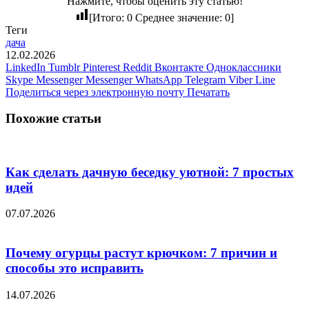
Нажмите, чтобы оценить эту статью!
[Итого:
0
Среднее значение:
0
]
Теги
дача
12.02.2026
LinkedIn
Tumblr
Pinterest
Reddit
Вконтакте
Одноклассники
Skype
Messenger
Messenger
WhatsApp
Telegram
Viber
Line
Поделиться через электронную почту
Печатать
Похожие статьи
Как сделать дачную беседку уютной: 7 простых
идей
07.07.2026
Почему огурцы растут крючком: 7 причин и
способы это исправить
14.07.2026