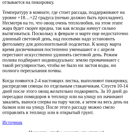
отзывается на пикировку.
Температуру в комнате, где стоит рассада, поддерживают на
уровне +18…+22 градуса (ночью должно быть прохладнее).
Несмотря на то, что овощ очень теплолюбив, на этом этапе
жара будет скорее вредна, так как всходы начнут сильно
вытягиваться. Поскольку в феврале и марте еще недостаточно
длинный световой день, над посевами надо установить
фитолампу для дополнительной подсветки. К концу марта
время досвечивания постепенно уменьшают и с апреля
перестают искусственно удлинять световой день. Режим
полива подбирают индивидуально: землю промачивают с
такой регулярностью, чтобы не было ни застоя воды, ни
полного пересыхания почвы.
Когда появится 2-4 настоящих листка, выполняют пикировку,
распределяя сеянцы по отдельным стаканчикам. Спустя 10-14
дней после этого овощ желательно подкормить. За 10 дней до
пересадки помидоров в теплицу или на улицу их начинают
закалять, вынося сперва на пару часов, а затем на весь день на
балкон или на улицу. После этого рассаду можно смело
отправлять в теплицу или в открытый грунт.
Источник