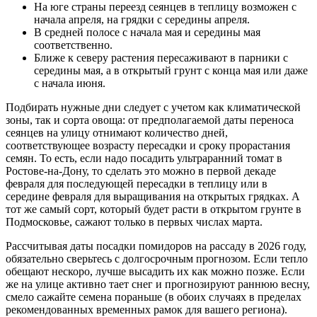
На юге страны переезд сеянцев в теплицу возможен с
начала апреля, на грядки с середины апреля.
В средней полосе с начала мая и середины мая
соответственно.
Ближе к северу растения пересаживают в парники с
середины мая, а в открытый грунт с конца мая или даже
с начала июня.
Подбирать нужные дни следует с учетом как климатической
зоны, так и сорта овоща: от предполагаемой даты переноса
сеянцев на улицу отнимают количество дней,
соответствующее возрасту пересадки и сроку прорастания
семян. То есть, если надо посадить ультраранний томат в
Ростове-на-Дону, то сделать это можно в первой декаде
февраля для последующей пересадки в теплицу или в
середине февраля для выращивания на открытых грядках. А
тот же самый сорт, который будет расти в открытом грунте в
Подмосковье, сажают только в первых числах марта.
Рассчитывая даты посадки помидоров на рассаду в 2026 году,
обязательно сверьтесь с долгосрочным прогнозом. Если тепло
обещают нескоро, лучше высадить их как можно позже. Если
же на улице активно тает снег и прогнозируют раннюю весну,
смело сажайте семена пораньше (в обоих случаях в пределах
рекомендованных временных рамок для вашего региона).