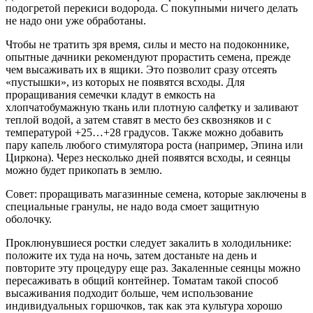
подогретой перекиси водорода. С покупными ничего делать
не надо они уже обработаны.
Чтобы не тратить зря время, силы и место на подоконнике,
опытные дачники рекомендуют прорастить семена, прежде
чем высаживать их в ящики. Это позволит сразу отсеять
«пустышки», из которых не появятся всходы. Для
проращивания семечки кладут в емкость на
хлопчатобумажную ткань или плотную салфетку и заливают
теплой водой, а затем ставят в место без сквозняков и с
температурой +25…+28 градусов. Также можно добавить
пару капель любого стимулятора роста (например, Эпина или
Циркона). Через несколько дней появятся всходы, и сеянцы
можно будет прикопать в землю.
Совет: проращивать магазинные семена, которые заключены в
специальные гранулы, не надо вода смоет защитную
оболочку.
Проклюнувшиеся ростки следует закалить в холодильнике:
положите их туда на ночь, затем достаньте на день и
повторите эту процедуру еще раз. Закаленные сеянцы можно
пересаживать в общий контейнер. Томатам такой способ
высаживания подходит больше, чем использование
индивидуальных горшочков, так как эта культура хорошо