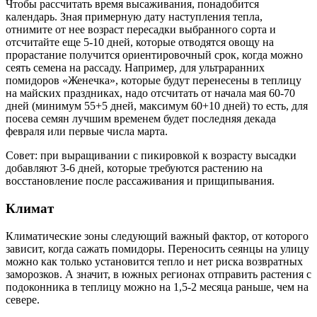
Чтобы рассчитать время высаживания, понадобится
календарь. Зная примерную дату наступления тепла,
отнимите от нее возраст пересадки выбранного сорта и
отсчитайте еще 5-10 дней, которые отводятся овощу на
прорастание получится ориентировочный срок, когда можно
сеять семена на рассаду. Например, для ультраранних
помидоров «Женечка», которые будут перенесены в теплицу
на майских праздниках, надо отсчитать от начала мая 60-70
дней (минимум 55+5 дней, максимум 60+10 дней) то есть, для
посева семян лучшим временем будет последняя декада
февраля или первые числа марта.
Совет: при выращивании с пикировкой к возрасту высадки
добавляют 3-6 дней, которые требуются растению на
восстановление после рассаживания и прищипывания.
Климат
Климатические зоны следующий важный фактор, от которого
зависит, когда сажать помидоры. Переносить сеянцы на улицу
можно как только установится тепло и нет риска возвратных
заморозков. А значит, в южных регионах отправить растения с
подоконника в теплицу можно на 1,5-2 месяца раньше, чем на
севере.