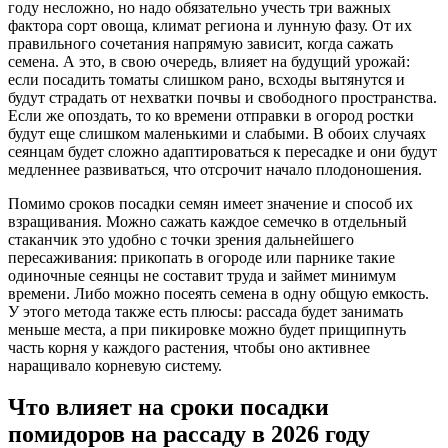
году несложно, но надо обязательно учесть три важных
фактора сорт овоща, климат региона и лунную фазу. От их
правильного сочетания напрямую зависит, когда сажать
семена. А это, в свою очередь, влияет на будущий урожай:
если посадить томаты слишком рано, всходы вытянутся и
будут страдать от нехватки почвы и свободного пространства.
Если же опоздать, то ко времени отправки в огород ростки
будут еще слишком маленькими и слабыми. В обоих случаях
сеянцам будет сложно адаптироваться к пересадке и они будут
медленнее развиваться, что отсрочит начало плодоношения.
Помимо сроков посадки семян имеет значение и способ их
взращивания. Можно сажать каждое семечко в отдельный
стаканчик это удобно с точки зрения дальнейшего
пересаживания: прикопать в огороде или парнике такие
одиночные сеянцы не составит труда и займет минимум
времени. Либо можно посеять семена в одну общую емкость.
У этого метода также есть плюсы: рассада будет занимать
меньше места, а при пикировке можно будет прищипнуть
часть корня у каждого растения, чтобы оно активнее
наращивало корневую систему.
Что влияет на сроки посадки
помидоров на рассаду в 2026 году