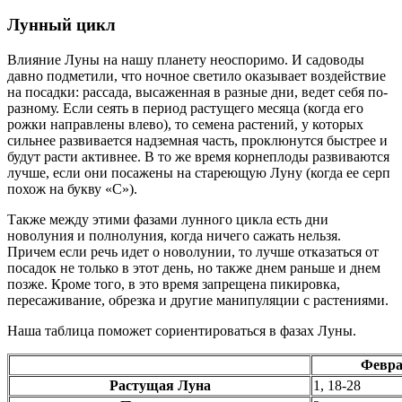
Лунный цикл
Влияние Луны на нашу планету неоспоримо. И садоводы
давно подметили, что ночное светило оказывает воздействие
на посадки: рассада, высаженная в разные дни, ведет себя по-
разному. Если сеять в период растущего месяца (когда его
рожки направлены влево), то семена растений, у которых
сильнее развивается надземная часть, проклюнутся быстрее и
будут расти активнее. В то же время корнеплоды развиваются
лучше, если они посажены на стареющую Луну (когда ее серп
похож на букву «С»).
Также между этими фазами лунного цикла есть дни
новолуния и полнолуния, когда ничего сажать нельзя.
Причем если речь идет о новолунии, то лучше отказаться от
посадок не только в этот день, но также днем раньше и днем
позже. Кроме того, в это время запрещена пикировка,
пересаживание, обрезка и другие манипуляции с растениями.
Наша таблица поможет сориентироваться в фазах Луны.
Февра
Растущая Луна
1, 18-28