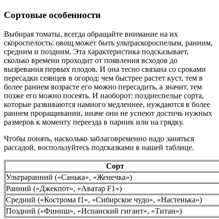
Сортовые особенности
Выбирая томаты, всегда обращайте внимание на их
скороспелость: овощ может быть ультраскороспелым, ранним,
средним и поздним. Эта характеристика подсказывает,
сколько времени проходит от появления всходов до
вызревания первых плодов. И она тесно связана со сроками
пересадки сеянцев в огород: чем быстрее растет куст, тем в
более раннем возрасте его можно пересадить, а значит, тем
позже его можно посеять. И наоборот: позднеспелые сорта,
которые развиваются намного медленнее, нуждаются в более
раннем проращивании, иначе они не успеют достичь нужных
размеров к моменту переезда в парник или на грядку.
Чтобы понять, насколько заблаговременно надо заняться
рассадой, воспользуйтесь подсказками в нашей таблице.
Сорт
Ультраранний («Санька», «Женечка»)
Ранний («Джекпот», «Аватар F1»)
Средний («Кострома f1», «Сибирское чудо», «Настенька»)
Поздний («Финиш», «Испанский гигант», «Титан»)