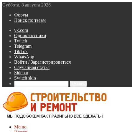
Суббота, 8 августа 2026
Форум
Поиск по тегам
vk.com
Одноклассники
Twitch
Telegram
TikTok
WhatsApp
Войти / Зарегистрироваться
Случайная статья
Sidebar
Switch skin
Искать
Меню