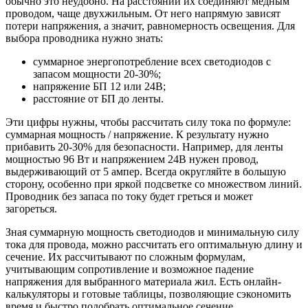
обычно это неудобно. На расстоянии их соединяют медным
проводом, чаще двухжильным. От него напрямую зависят
потери напряжения, а значит, равномерность освещения. Для
выбора проводника нужно знать:
суммарное энергопотребление всех светодиодов с
запасом мощности 20-30%;
напряжение БП 12 или 24В;
расстояние от БП до ленты.
Эти цифры нужны, чтобы рассчитать силу тока по формуле:
суммарная мощность / напряжение. К результату нужно
прибавить 20-30% для безопасности. Например, для ленты
мощностью 96 Вт и напряжением 24В нужен провод,
выдерживающий от 5 ампер. Всегда округляйте в большую
сторону, особенно при яркой подсветке со множеством линий.
Проводник без запаса по току будет греться и может
загореться.
Зная суммарную мощность светодиодов и минимальную силу
тока для провода, можно рассчитать его оптимальную длину и
сечение. Их рассчитывают по сложным формулам,
учитывающим сопротивление и возможное падение
напряжения для выбранного материала жил. Есть онлайн-
калькуляторы и готовые таблицы, позволяющие сэкономить
время и быстро подобрать оптимальное сечение.