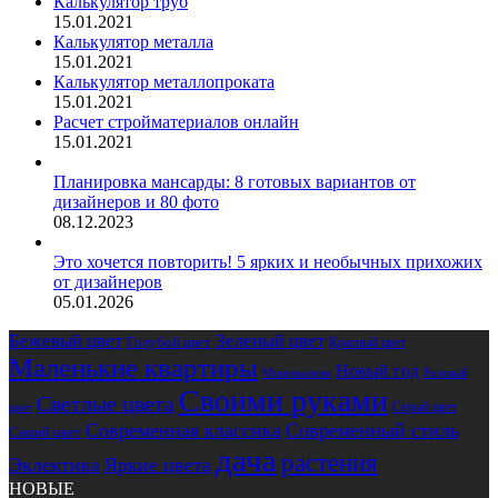
Калькулятор труб
15.01.2021
Калькулятор металла
15.01.2021
Калькулятор металлопроката
15.01.2021
Расчет стройматериалов онлайн
15.01.2021
Планировка мансарды: 8 готовых вариантов от
дизайнеров и 80 фото
08.12.2023
Это хочется повторить! 5 ярких и необычных прихожих
от дизайнеров
05.01.2026
Бежевый цвет
Зеленый цвет
Голубой цвет
Красный цвет
Маленькие квартиры
Новый год
Розовый
Минимализм
Своими руками
Светлые цвета
Серый цвет
цвет
Современная классика
Современный стиль
Синий цвет
дача
растения
Эклектика
Яркие цвета
НОВЫЕ