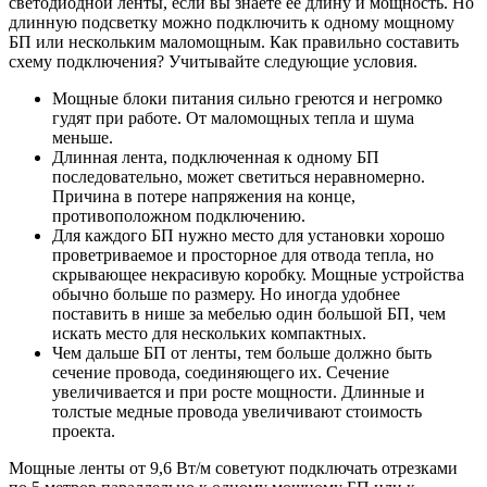
светодиодной ленты, если вы знаете ее длину и мощность. Но
длинную подсветку можно подключить к одному мощному
БП или нескольким маломощным. Как правильно составить
схему подключения? Учитывайте следующие условия.
Мощные блоки питания сильно греются и негромко
гудят при работе. От маломощных тепла и шума
меньше.
Длинная лента, подключенная к одному БП
последовательно, может светиться неравномерно.
Причина в потере напряжения на конце,
противоположном подключению.
Для каждого БП нужно место для установки хорошо
проветриваемое и просторное для отвода тепла, но
скрывающее некрасивую коробку. Мощные устройства
обычно больше по размеру. Но иногда удобнее
поставить в нише за мебелью один большой БП, чем
искать место для нескольких компактных.
Чем дальше БП от ленты, тем больше должно быть
сечение провода, соединяющего их. Сечение
увеличивается и при росте мощности. Длинные и
толстые медные провода увеличивают стоимость
проекта.
Мощные ленты от 9,6 Вт/м советуют подключать отрезками