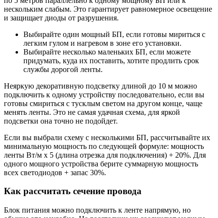
по 5 метров параллельно к одному мощному БП или к
нескольким слабым. Это гарантирует равномерное освещение
и защищает диоды от разрушения.
Выбирайте один мощный БП, если готовы мириться с
легким гулом и нагревом в зоне его установки.
Выбирайте несколько маленьких БП, если можете
придумать, куда их поставить, хотите продлить срок
службы дорогой ленты.
Неяркую декоративную подсветку длиной до 10 м можно
подключить к одному устройству последовательно, если вы
готовы смириться с тусклым светом на другом конце, чаще
менять ленты. Это не самая удачная схема, для яркой
подсветки она точно не подойдет.
Если вы выбрали схему с несколькими БП, рассчитывайте их
минимальную мощность по следующей формуле: мощность
ленты Вт/м х 5 (длина отрезка для подключения) + 20%. Для
одного мощного устройства берите суммарную мощность
всех светодиодов + запас 30%.
Как рассчитать сечение провода
Блок питания можно подключить к ленте напрямую, но