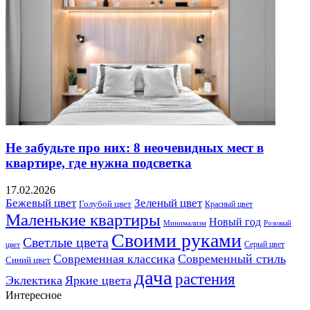
Не забудьте про них: 8 неочевидных мест в
квартире, где нужна подсветка
17.02.2026
Бежевый цвет
Зеленый цвет
Голубой цвет
Красный цвет
Маленькие квартиры
Новый год
Розовый
Минимализм
Своими руками
Светлые цвета
Серый цвет
цвет
Современная классика
Современный стиль
Синий цвет
дача
растения
Эклектика
Яркие цвета
Интересное