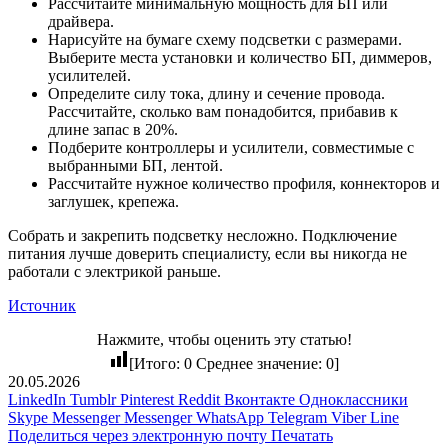
Рассчитайте минимальную мощность для БП или
драйвера.
Нарисуйте на бумаге схему подсветки с размерами.
Выберите места установки и количество БП, диммеров,
усилителей.
Определите силу тока, длину и сечение провода.
Рассчитайте, сколько вам понадобится, прибавив к
длине запас в 20%.
Подберите контроллеры и усилители, совместимые с
выбранными БП, лентой.
Рассчитайте нужное количество профиля, коннекторов и
заглушек, крепежа.
Собрать и закрепить подсветку несложно. Подключение
питания лучше доверить специалисту, если вы никогда не
работали с электрикой раньше.
Источник
Нажмите, чтобы оценить эту статью!
[Итого:
0
Среднее значение:
0
]
20.05.2026
LinkedIn
Tumblr
Pinterest
Reddit
Вконтакте
Одноклассники
Skype
Messenger
Messenger
WhatsApp
Telegram
Viber
Line
Поделиться через электронную почту
Печатать