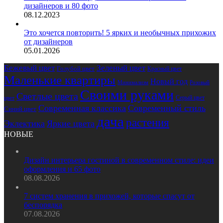
дизайнеров и 80 фото
08.12.2023
Это хочется повторить! 5 ярких и необычных прихожих
от дизайнеров
05.01.2026
Бежевый цвет
Зеленый цвет
Голубой цвет
Красный цвет
Маленькие квартиры
Новый год
Розовый
Минимализм
Своими руками
Светлые цвета
Серый цвет
цвет
Современная классика
Современный стиль
Синий цвет
дача
растения
Эклектика
Яркие цвета
НОВЫЕ
Дизайн интерьера гостиной в современном стиле: идеи
оформления и 65 фото
08.08.2026
7 систем хранения в прихожей, которые спасут от
беспорядка
07.08.2026