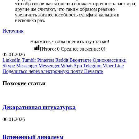
что образовавшаяся пленка снижает прочность раствора,
другие же считают, что таким образом реально
увеличить жизнеспособность сульфата кальция в
несколько раз.
Источник
Нажмите, чтобы оценить эту статью!
[Итого:
0
Среднее значение:
0
]
05.01.2026
LinkedIn
Tumblr
Pinterest
Reddit
Вконтакте
Одноклассники
Skype
Messenger
Messenger
WhatsApp
Telegram
Viber
Line
Поделиться через электронную почту
Печатать
Похожие статьи
Декоративная штукатурка
06.01.2026
Вспененный линолеум