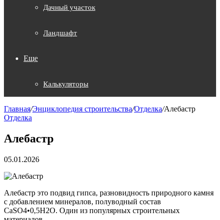
Дачный участок
Ландшафт
Еще
Калькуляторы
Главная
/
Энциклопедия строительства
/
Отделка
/
Алебастр
Отделка
Алебастр
05.01.2026
Алебастр это подвид гипса, разновидность природного камня
с добавлением минералов, полуводный состав
CaSO4•0,5H2O. Один из популярных строительных
материалов.