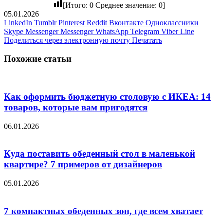
[Итого:
0
Среднее значение:
0
]
05.01.2026
LinkedIn
Tumblr
Pinterest
Reddit
Вконтакте
Одноклассники
Skype
Messenger
Messenger
WhatsApp
Telegram
Viber
Line
Поделиться через электронную почту
Печатать
Похожие статьи
Как оформить бюджетную столовую с ИКЕА: 14
товаров, которые вам пригодятся
06.01.2026
Куда поставить обеденный стол в маленькой
квартире? 7 примеров от дизайнеров
05.01.2026
7 компактных обеденных зон, где всем хватает