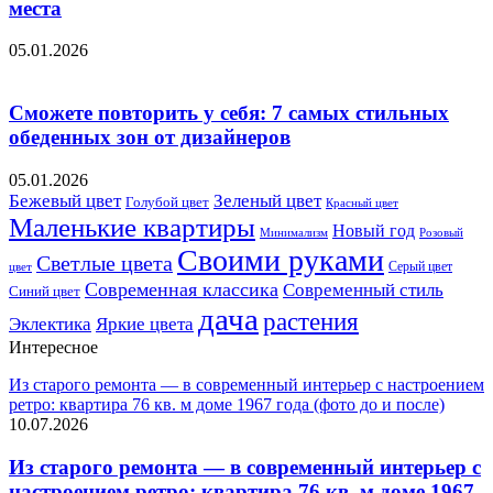
места
05.01.2026
Сможете повторить у себя: 7 самых стильных
обеденных зон от дизайнеров
05.01.2026
Бежевый цвет
Зеленый цвет
Голубой цвет
Красный цвет
Маленькие квартиры
Новый год
Розовый
Минимализм
Своими руками
Светлые цвета
Серый цвет
цвет
Современная классика
Современный стиль
Синий цвет
дача
растения
Эклектика
Яркие цвета
Интересное
Из старого ремонта — в современный интерьер с настроением
ретро: квартира 76 кв. м доме 1967 года (фото до и после)
10.07.2026
Из старого ремонта — в современный интерьер с
настроением ретро: квартира 76 кв. м доме 1967