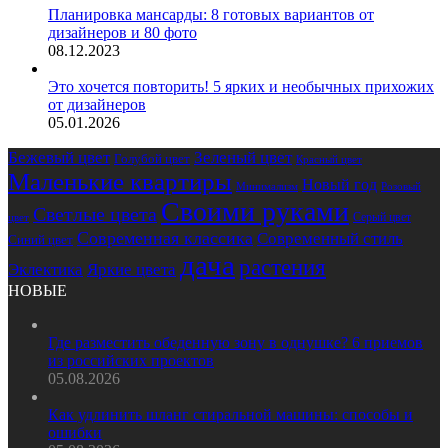
Планировка мансарды: 8 готовых вариантов от
дизайнеров и 80 фото
08.12.2023
Это хочется повторить! 5 ярких и необычных прихожих
от дизайнеров
05.01.2026
Бежевый цвет
Зеленый цвет
Голубой цвет
Красный цвет
Маленькие квартиры
Новый год
Розовый
Минимализм
Своими руками
Светлые цвета
Серый цвет
цвет
Современная классика
Современный стиль
Синий цвет
дача
растения
Эклектика
Яркие цвета
НОВЫЕ
Где разместить обеденную зону в однушке? 6 приемов
из российских проектов
05.08.2026
Как удлинить шланг стиральной машины: способы и
ошибки