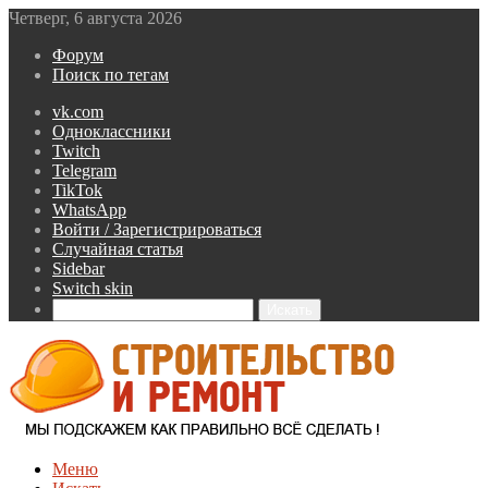
Четверг, 6 августа 2026
Форум
Поиск по тегам
vk.com
Одноклассники
Twitch
Telegram
TikTok
WhatsApp
Войти / Зарегистрироваться
Случайная статья
Sidebar
Switch skin
Искать
Меню