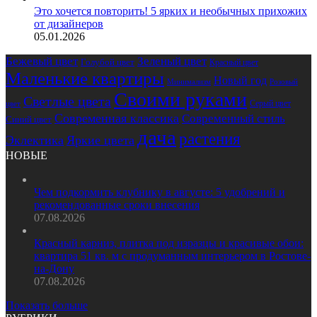
Это хочется повторить! 5 ярких и необычных прихожих
от дизайнеров
05.01.2026
Бежевый цвет
Зеленый цвет
Голубой цвет
Красный цвет
Маленькие квартиры
Новый год
Розовый
Минимализм
Своими руками
Светлые цвета
Серый цвет
цвет
Современная классика
Современный стиль
Синий цвет
дача
растения
Эклектика
Яркие цвета
НОВЫЕ
Чем подкормить клубнику в августе: 5 удобрений и
рекомендованные сроки внесения
07.08.2026
Красный карниз, плитка под изразцы и красивые обои:
квартира 51 кв. м с продуманным интерьером в Ростове-
на-Дону
07.08.2026
Показать больше