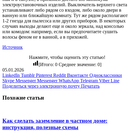
электроустановочных изделий. Выключатель верхнего света
устанавливают либо рядом со входом, либо около двери в
ванную или ближайшую комнату. Тут же рядом располагают
1-2 гнезда для пылесоса или других приборов. В некоторых
случаях выходы делают еще и около зеркала, над консолью
или комодом: например, если вы предпочитаете сушить
волосы феном не в ванной, а в прихожей.
Источник
Нажмите, чтобы оценить эту статью!
[Итого:
0
Среднее значение:
0
]
05.01.2026
LinkedIn
Tumblr
Pinterest
Reddit
Вконтакте
Одноклассники
Skype
Messenger
Messenger
WhatsApp
Telegram
Viber
Line
Поделиться через электронную почту
Печатать
Похожие статьи
Как сделать заземление в частном доме:
инструкция, полезные схемы