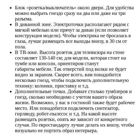
Блок «розетка/выключатель» около двери. Для удобства
можно выбрать гнездо сразу на два или даже на три
разъема.
В диванной зоне. Электроточки располагают рядом с
мягкой мебелью или прячут за диван (если позволяет
конструкция модели). Чтобы электрика не бросалась в
глаза, лучше размещать все выходы внизу, в 30 см от
пола.
В ТВ-зоне. Высота розеток для телевизора на стене
составляет 130-140 см; для модели, которая стоит на
тумбе или консоли, ориентиром станут
габариты мебели. Так отверстий под вилки не будет
видно за экраном. Скорее всего, вам понадобится
несколько гнезд, чтобы подключить дополнительную
технику: колонки, приставку и т.д.
Дополнительные точки. Добавьте столько тумблеров и
гнезд, сколько необходимо с учетом вашего образа
жизни. Возможно, у вас в гостиной также будет рабочее
место. Или понадобится подключить синтезатор,
гирлянду, робот-пылесос и т.д. На какой высоте
размещать розетки, опять же зависит от конкретного
случая. По евростандарту лучше делать их внизу, чтобы
визуально не портить образ интерьера.