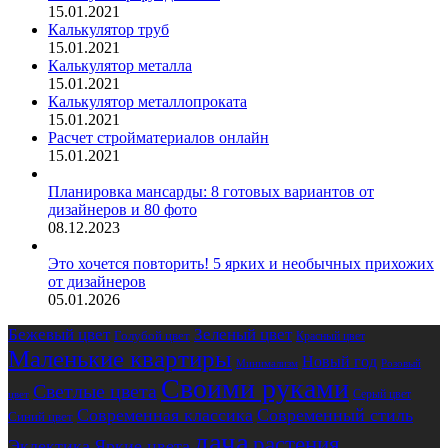
15.01.2021
Калькулятор труб
15.01.2021
Калькулятор металла
15.01.2021
Калькулятор металлопроката
15.01.2021
Расчет стройматериалов онлайн
15.01.2021
Планировка мансарды: 8 готовых вариантов от
дизайнеров и 80 фото
08.12.2023
Это хочется повторить! 5 ярких и необычных прихожих
от дизайнеров
05.01.2026
Бежевый цвет
Зеленый цвет
Голубой цвет
Красный цвет
Маленькие квартиры
Новый год
Розовый
Минимализм
Своими руками
Светлые цвета
Серый цвет
цвет
Современная классика
Современный стиль
Синий цвет
дача
растения
Эклектика
Яркие цвета