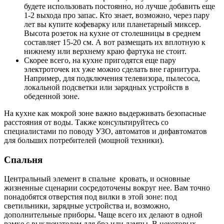
будете использовать постоянно, но лучше добавить еще
1-2 выхода про запас. Кто знает, возможно, через пару
лет вы купите кофеварку или планетарный миксер.
Высота розеток на кухне от столешницы в среднем
составляет 15-20 см. А вот размещать их вплотную к
нижнему или верхнему краю фартука не стоит.
Скорее всего, на кухне пригодятся еще пару
электроточек их уже можно сделать вне гарнитура.
Например, для подключения телевизора, пылесоса,
локальной подсветки или зарядных устройств в
обеденной зоне.
На кухне как мокрой зоне важно выдерживать безопасные
расстояния от воды. Также консультируйтесь со
специалистами по поводу УЗО, автоматов и дифавтоматов
для больших потребителей (мощной техники).
Спальня
Центральный элемент в спальне кровать, и основные
жизненные сценарии сосредоточены вокруг нее. Вам точно
понадобятся отверстия под вилки в этой зоне: под
светильники, зарядные устройства и, возможно,
дополнительные приборы. Чаще всего их делают в одной
рамке с выключателем для бра или лампы. В некоторых