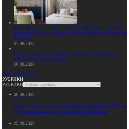
Красный карниз, плитка под изразцы и красивые обои:
квартира 51 кв. м с продуманным интерьером в Ростове-
на-Дону
07.08.2026
Что делать в саду и огороде в августе? 7 важных дел,
чтобы не потерять урожай
06.08.2026
Показать больше
РУБРИКИ
РУБРИКИ
06.08.2026
Как в сказке: уютный модульный дом 88 кв.
м с красивыми и уютными деталями
05.08.2026