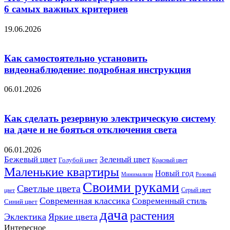
6 самых важных критериев
19.06.2026
Как самостоятельно установить
видеонаблюдение: подробная инструкция
06.01.2026
Как сделать резервную электрическую систему
на даче и не бояться отключения света
06.01.2026
Бежевый цвет
Зеленый цвет
Голубой цвет
Красный цвет
Маленькие квартиры
Новый год
Розовый
Минимализм
Своими руками
Светлые цвета
Серый цвет
цвет
Современная классика
Современный стиль
Синий цвет
дача
растения
Эклектика
Яркие цвета
Интересное