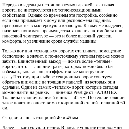
Нередко владельцы неотапливаемых гаражей, заказывая
ворота, не интересуются их теплоизоляционными
свойствами. Однако со временем эта постройка, особенно
если она примыкает к дому или расположена под ним,
превращается в мастерскую и кладовую. К тому же владелец
начинает понимать преимущества хранения автомобиля при
плюсовой температуре — это и более высокий уровень
комфорта, и увеличение срока службы машины.
Только вот при «холодных» воротах отапливать помещение
бесполезно, а значит, о по-настоящему уютном гараже можно
забыть. Единственный выход — искать более «теплые»
ворота, а это — лишние траты, которых можно было бы
избежать, заказав энергоэффективные конструкции
сразу.Поэтому при выборе секционных ворот советуем
обратить внимание на толщину панелей, из которых они
сделаны. Одни из самых «теплых» ворот, которые сегодня
можно найти на рынке, — линейка Prestige от «АЛЮТЕХ».
Толщина сэндвич-панелей в них — 45 мм. По теплоизоляции
такое полотно сопоставимо с кирпичной стеной толщиной 60
см.
Сэндвич-панель толщиной 40 и 45 мм
Далее — контур уплотнения. В идеале уплотнители должны