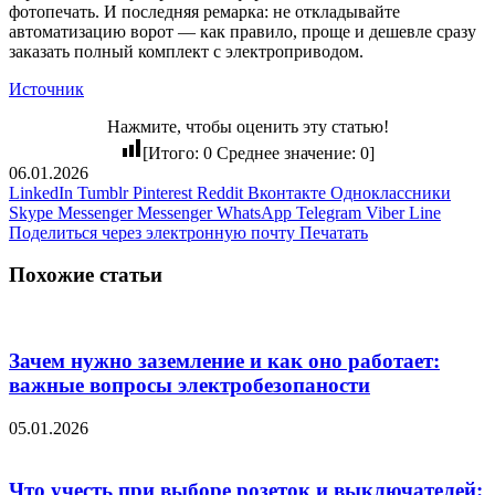
фотопечать. И последняя ремарка: не откладывайте
автоматизацию ворот — как правило, проще и дешевле сразу
заказать полный комплект с электроприводом.
Источник
Нажмите, чтобы оценить эту статью!
[Итого:
0
Среднее значение:
0
]
06.01.2026
LinkedIn
Tumblr
Pinterest
Reddit
Вконтакте
Одноклассники
Skype
Messenger
Messenger
WhatsApp
Telegram
Viber
Line
Поделиться через электронную почту
Печатать
Похожие статьи
Зачем нужно заземление и как оно работает:
важные вопросы электробезопаности
05.01.2026
Что учесть при выборе розеток и выключателей: