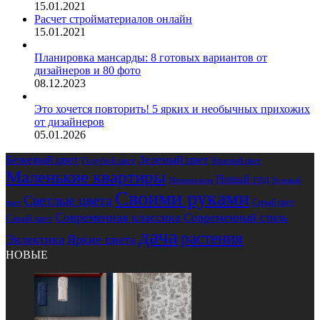
15.01.2021
Расчет стройматериалов онлайн
15.01.2021
Планировка мансарды: 8 готовых вариантов от
дизайнеров и 80 фото
08.12.2023
Это хочется повторить! 5 ярких и необычных прихожих
от дизайнеров
05.01.2026
Бежевый цвет
Зеленый цвет
Голубой цвет
Красный цвет
Маленькие квартиры
Новый год
Розовый
Минимализм
Своими руками
Светлые цвета
Серый цвет
цвет
Современная классика
Современный стиль
Синий цвет
дача
растения
Эклектика
Яркие цвета
НОВЫЕ