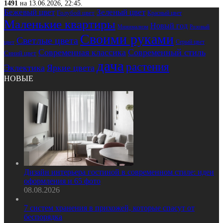
1491
на 13.06.2026, 22:45.
Бежевый цвет
Зеленый цвет
Голубой цвет
Красный цвет
Маленькие квартиры
Новый год
Розовый
Минимализм
Своими руками
Светлые цвета
Серый цвет
цвет
Современная классика
Современный стиль
Синий цвет
дача
растения
Эклектика
Яркие цвета
НОВЫЕ
Дизайн интерьера гостиной в современном стиле: идеи
оформления и 65 фото
08.08.2026
7 систем хранения в прихожей, которые спасут от
беспорядка