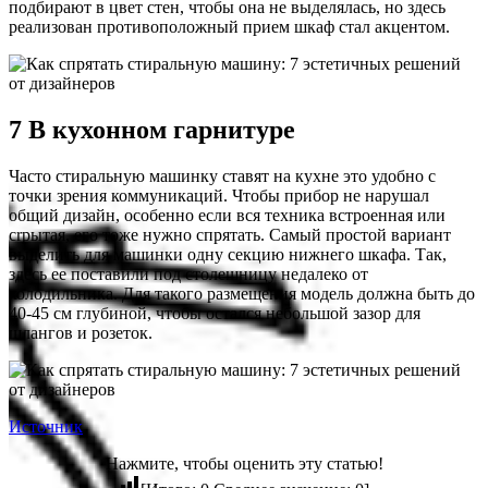
подбирают в цвет стен, чтобы она не выделялась, но здесь
реализован противоположный прием шкаф стал акцентом.
7 В кухонном гарнитуре
Часто стиральную машинку ставят на кухне это удобно с
точки зрения коммуникаций. Чтобы прибор не нарушал
общий дизайн, особенно если вся техника встроенная или
сrрытая, его тоже нужно спрятать. Самый простой вариант
выделить для машинки одну секцию нижнего шкафа. Так,
здесь ее поставили под столешницу недалеко от
холодильника. Для такого размещения модель должна быть до
40-45 см глубиной, чтобы остался небольшой зазор для
шлангов и розеток.
Источник
Нажмите, чтобы оценить эту статью!