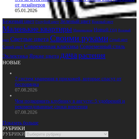
от дизайнеров
05.01.2026
Бежевый цвет
Зеленый цвет
Голубой цвет
Красный цвет
Маленькие квартиры
Новый год
Розовый
Минимализм
Своими руками
Светлые цвета
Серый цвет
цвет
Современная классика
Современный стиль
Синий цвет
дача
растения
Эклектика
Яркие цвета
НОВЫЕ
7 систем хранения в прихожей, которые спасут от
беспорядка
07.08.2026
Чем подкормить клубнику в августе: 5 удобрений и
рекомендованные сроки внесения
07.08.2026
Показать больше
РУБРИКИ
РУБРИКИ