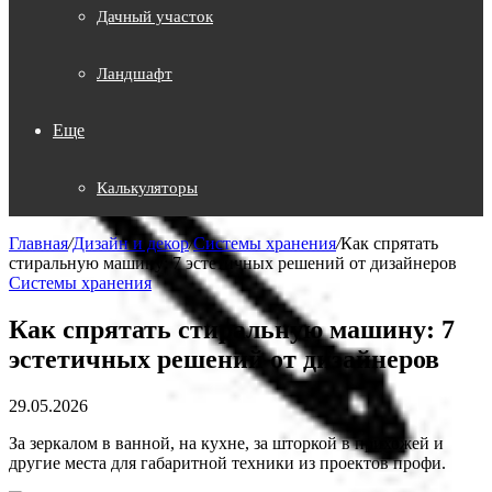
Дачный участок
Ландшафт
Еще
Калькуляторы
Главная
/
Дизайн и декор
/
Системы хранения
/
Как спрятать
стиральную машину: 7 эстетичных решений от дизайнеров
Системы хранения
Как спрятать стиральную машину: 7
эстетичных решений от дизайнеров
29.05.2026
За зеркалом в ванной, на кухне, за шторкой в прихожей и
другие места для габаритной техники из проектов профи.