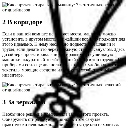
2 В коридоре
Если в ванной комнате не хватает места, машинку можно
установить в другом месте. Ближайший коридор подходит для
этого идеально. К нему несложно подвести все шланги и
трубы, если делать это через смежную стену с санузлом. Здесь
дизайнер спроектировала под стиральную и сушильную
машинки аккуратный хозяйственный шкаф в тон отделке. Над
приборами есть еще две полки, на которых удобно хранить
текстиль, моющие средства или другой хозяйственный
инвентарь.
3 За зеркалом
Необычное решение предложила автор этого проекта.
Обнаружить стиральную машинку в этом санузле
практически невозможно, если не знать, где она находится.