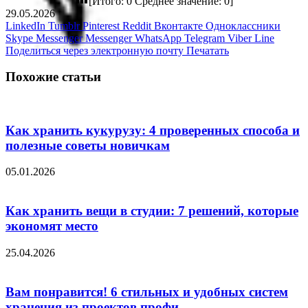
[Итого:
0
Среднее значение:
0
]
29.05.2026
LinkedIn
Tumblr
Pinterest
Reddit
Вконтакте
Одноклассники
Skype
Messenger
Messenger
WhatsApp
Telegram
Viber
Line
Поделиться через электронную почту
Печатать
Похожие статьи
Как хранить кукурузу: 4 проверенных способа и
полезные советы новичкам
05.01.2026
Как хранить вещи в студии: 7 решений, которые
экономят место
25.04.2026
Вам понравится! 6 стильных и удобных систем
хранения из проектов профи