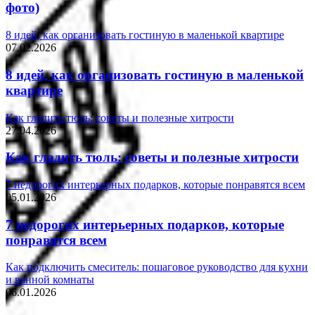
фото)
8 идей, как организовать гостиную в маленькой квартире
07.02.2026
8 идей, как организовать гостиную в маленькой
квартире
Как гладить тюль: советы и полезные хитрости
27.04.2026
Как гладить тюль: советы и полезные хитрости
7 недорогих интерьерных подарков, которые понравятся всем
05.01.2026
7 недорогих интерьерных подарков, которые
понравятся всем
Как подключить смеситель: пошаговое руководство для кухни
и ванной комнаты
06.01.2026