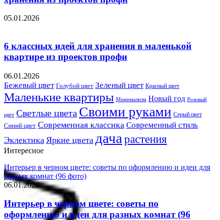
05.01.2026
6 классных идей для хранения в маленькой
квартире из проектов профи
06.01.2026
Бежевый цвет
Зеленый цвет
Голубой цвет
Красный цвет
Маленькие квартиры
Новый год
Розовый
Минимализм
Своими руками
Светлые цвета
Серый цвет
цвет
Современная классика
Современный стиль
Синий цвет
дача
растения
Эклектика
Яркие цвета
Интересное
Интерьер в черном цвете: советы по оформлению и идеи для
разных комнат (96 фото)
06.01.2026
Интерьер в черном цвете: советы по
оформлению и идеи для разных комнат (96