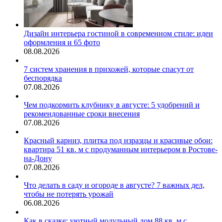
Дизайн интерьера гостиной в современном стиле: идеи
оформления и 65 фото
08.08.2026
7 систем хранения в прихожей, которые спасут от
беспорядка
07.08.2026
Чем подкормить клубнику в августе: 5 удобрений и
рекомендованные сроки внесения
07.08.2026
Красный карниз, плитка под изразцы и красивые обои:
квартира 51 кв. м с продуманным интерьером в Ростове-
на-Дону
07.08.2026
Что делать в саду и огороде в августе? 7 важных дел,
чтобы не потерять урожай
06.08.2026
Как в сказке: уютный модульный дом 88 кв. м с