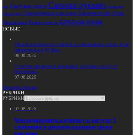
Своими руками
Светлые цвета
Серый цвет
цвет
Современная классика
Современный стиль
Синий цвет
дача
растения
Эклектика
Яркие цвета
НОВЫЕ
Дизайн интерьера гостиной в современном стиле: идеи
оформления и 65 фото
08.08.2026
7 систем хранения в прихожей, которые спасут от
беспорядка
07.08.2026
Показать больше
РУБРИКИ
РУБРИКИ
07.08.2026
Чем подкормить клубнику в августе: 5
удобрений и рекомендованные сроки
внесения