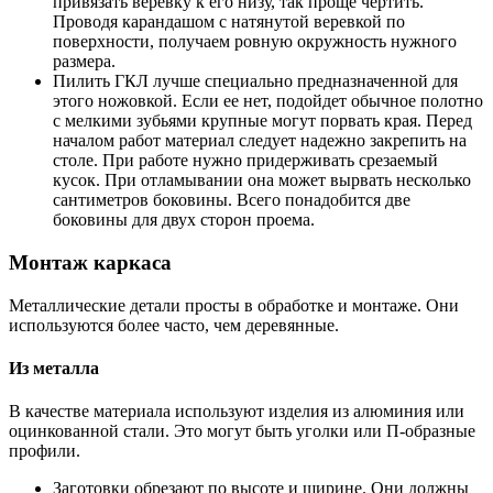
привязать веревку к его низу, так проще чертить.
Проводя карандашом с натянутой веревкой по
поверхности, получаем ровную окружность нужного
размера.
Пилить ГКЛ лучше специально предназначенной для
этого ножовкой. Если ее нет, подойдет обычное полотно
с мелкими зубьями крупные могут порвать края. Перед
началом работ материал следует надежно закрепить на
столе. При работе нужно придерживать срезаемый
кусок. При отламывании она может вырвать несколько
сантиметров боковины. Всего понадобится две
боковины для двух сторон проема.
Монтаж каркаса
Металлические детали просты в обработке и монтаже. Они
используются более часто, чем деревянные.
Из металла
В качестве материала используют изделия из алюминия или
оцинкованной стали. Это могут быть уголки или П-образные
профили.
Заготовки обрезают по высоте и ширине. Они должны