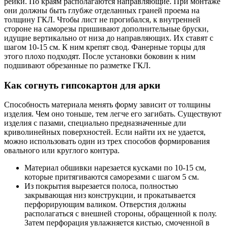
рейки. По краям располагаются направляющие. При монтаже
они должны быть глубже отделанных граней проема на
толщину ГКЛ. Чтобы лист не прогибался, к внутренней
стороне на саморезы пришивают дополнительные бруски,
идущие вертикально от низа до направляющих. Их ставят с
шагом 10-15 см. К ним крепят свод. Фанерные торцы для
этого плохо подходят. После установки боковин к ним
подшивают обрезанные по разметке ГКЛ.
Как согнуть гипсокартон для арки
Способность материала менять форму зависит от толщины
изделия. Чем оно тоньше, тем легче его загибать. Существуют
изделия с пазами, специально предназначенные дли
криволинейных поверхностей. Если найти их не удается,
можно использовать один из трех способов формирования
овального или круглого контура.
Материал обшивки нарезается кусками по 10-15 см,
которые притягиваются саморезами с шагом 5 см.
Из покрытия вырезается полоса, полностью
закрывающая низ конструкции, и прокатывается
перфорирующим валиком. Отверстия должны
располагаться с внешней стороны, обращенной к полу.
Затем перфорация увлажняется кистью, смоченной в