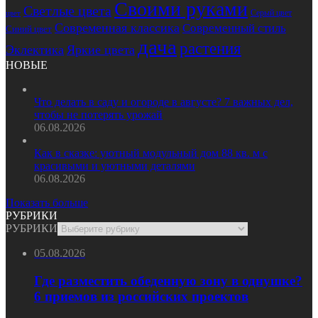
Своими руками
Светлые цвета
Серый цвет
цвет
Современная классика
Современный стиль
Синий цвет
дача
растения
Эклектика
Яркие цвета
НОВЫЕ
Что делать в саду и огороде в августе? 7 важных дел,
чтобы не потерять урожай
06.08.2026
Как в сказке: уютный модульный дом 88 кв. м с
красивыми и уютными деталями
06.08.2026
Показать больше
РУБРИКИ
РУБРИКИ
05.08.2026
Где разместить обеденную зону в однушке?
6 приемов из российских проектов