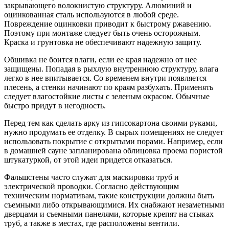
закрывающего волокнистую структуру. Алюминий и
оцинкованная сталь используются в любой среде.
Повреждение оцинковки приводит к быстрому ржавению.
Поэтому при монтаже следует быть очень осторожным.
Краска и грунтовка не обеспечивают надежную защиту.
Обшивка не боится влаги, если ее края надежно от нее
защищены. Попадая в рыхлую внутреннюю структуру, влага
легко в нее впитывается. Со временем внутри появляется
плесень, а стенки начинают по краям разбухать. Применять
следует влагостойкие листы с зеленым окрасом. Обычные
быстро придут в негодность.
Перед тем как сделать арку из гипсокартона своими руками,
нужно продумать ее отделку. В сырых помещениях не следует
использовать покрытие с открытыми порами. Например, если
в домашней сауне запланирована облицовка проема пористой
штукатуркой, от этой идеи придется отказаться.
Фальшстены часто служат для маскировки труб и
электрической проводки. Согласно действующим
техническим нормативам, такие конструкции должны быть
съемными либо открывающимися. Их снабжают незаметными
дверцами и съемными панелями, которые крепят на стыках
труб, а также в местах, где расположены вентили.