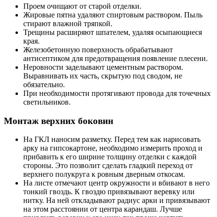
Проем очищают от старой отделки.
Жировые пятна удаляют спиртовым раствором. Пыль
стирают влажной тряпкой.
Трещины расширяют шпателем, удаляя осыпающиеся
края.
Железобетонную поверхность обрабатывают
антисептиком для предотвращения появление плесени.
Неровности заделывают цементным раствором.
Выравнивать их часть, скрытую под сводом, не
обязательно.
При необходимости протягивают провода для точечных
светильников.
Монтаж верхних боковин
На ГКЛ наносим разметку. Перед тем как нарисовать
арку на гипсокартоне, необходимо измерить проход и
прибавить к его ширине толщину отделки с каждой
стороны. Это позволит сделать гладкий переход от
верхнего полукруга к ровным дверным откосам.
На листе отмечают центр окружности и вбивают в него
тонкий гвоздь. К гвоздю привязывают веревку или
нитку. На ней откладывают радиус арки и привязывают
на этом расстоянии от центра карандаш. Лучше