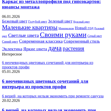
Каркас из металлопрофиля под гипсокартон:
нюансы монтажа
06.01.2026
Бежевый цвет
Зеленый цвет
Голубой цвет
Красный цвет
Маленькие квартиры
Новый год
Розовый
Минимализм
Своими руками
Светлые цвета
Серый цвет
цвет
Современная классика
Современный стиль
Синий цвет
дача
растения
Эклектика
Яркие цвета
Интересное
6 неочевидных цветовых сочетаний для интерьера из
проектов профи
05.01.2026
6 неочевидных цветовых сочетаний для
интерьера из проектов профи
6 вещей, на которых нельзя экономить при ремонте санузла
20.02.2026
6 вещей, на которых нельзя экономить при