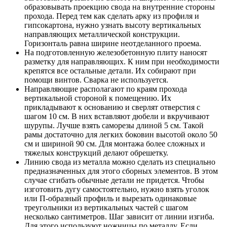
образовывать проекцию свода на внутренние стороны
прохода. Перед тем как сделать арку из профиля и
гипсокартона, нужно узнать высоту вертикальных
направляющих металлической конструкции.
Горизонталь равна ширине неотделанного проема.
На подготовленную железобетонную плиту наносят
разметку для направляющих. К ним при необходимости
крепятся все остальные детали. Их собирают при
помощи винтов. Сварка не используется.
Направляющие располагают по краям прохода
вертикальной стороной к помещению. Их
прикладывают к основанию и сверлят отверстия с
шагом 10 см. В них вставляют дюбели и вкручивают
шурупы. Лучше взять саморезы длиной 5 см. Такой
рамы достаточно для легких боковин высотой около 50
см и шириной 90 см. Для монтажа более сложных и
тяжелых конструкций делают обрешетку.
Линию свода из металла можно сделать из специально
предназначенных для этого сборных элементов. В этом
случае сгибать обычные детали не придется. Чтобы
изготовить дугу самостоятельно, нужно взять уголок
или П-образный профиль и вырезать одинаковые
треугольники из вертикальных частей с шагом
несколько сантиметров. Шаг зависит от линии изгиба.
Для этого используют ножницы по металлу. Если