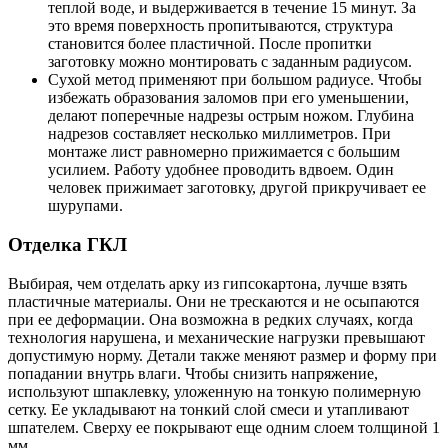
теплой воде, и выдерживается в течение 15 минут. За
это время поверхность пропитываются, структура
становится более пластичной. После пропитки
заготовку можно монтировать с заданным радиусом.
Сухой метод применяют при большом радиусе. Чтобы
избежать образования заломов при его уменьшении,
делают поперечные надрезы острым ножом. Глубина
надрезов составляет несколько миллиметров. При
монтаже лист равномерно прижимается с большим
усилием. Работу удобнее проводить вдвоем. Один
человек прижимает заготовку, другой прикручивает ее
шурупами.
Отделка ГКЛ
Выбирая, чем отделать арку из гипсокартона, лучше взять
пластичные материалы. Они не трескаются и не осыпаются
при ее деформации. Она возможна в редких случаях, когда
технология нарушена, и механические нагрузки превышают
допустимую норму. Детали также меняют размер и форму при
попадании внутрь влаги. Чтобы снизить напряжение,
используют шпаклевку, уложенную на тонкую полимерную
сетку. Ее укладывают на тонкий слой смеси и утапливают
шпателем. Сверху ее покрывают еще одним слоем толщиной 1
мм.