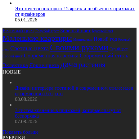
Это хочется повторить! 5 ярких и необычных прихожих
от дизайнеров
05.01.2026
Бежевый цвет
Зеленый цвет
Голубой цвет
Красный цвет
Маленькие квартиры
Новый год
Розовый
Минимализм
Своими руками
Светлые цвета
Серый цвет
цвет
Современная классика
Современный стиль
Синий цвет
дача
растения
Эклектика
Яркие цвета
НОВЫЕ
Дизайн интерьера гостиной в современном стиле: идеи
оформления и 65 фото
08.08.2026
7 систем хранения в прихожей, которые спасут от
беспорядка
07.08.2026
Показать больше
РУБРИКИ