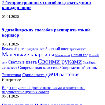
7 беспроигрышных способов сделать узкий
коридор шире
05.01.2026
9 дизайнерских способов расширить узкий
коридор
05.01.2026
Бежевый цвет
Зеленый цвет
Голубой цвет
Красный цвет
Маленькие квартиры
Новый год
Розовый
Минимализм
Своими руками
Светлые цвета
Серый цвет
цвет
Современная классика
Современный стиль
Синий цвет
дача
растения
Эклектика
Яркие цвета
Интересное
Виды капусты: 11 фото с названиями и описаниями,
перечисление лучших сортов
06.01.2026