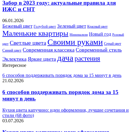
Забор в 2023 году: актуальные правила для
ИЖС и СНТ
06.01.2026
Бежевый цвет
Зеленый цвет
Голубой цвет
Красный цвет
Маленькие квартиры
Новый год
Розовый
Минимализм
Своими руками
Светлые цвета
Серый цвет
цвет
Современная классика
Современный стиль
Синий цвет
дача
растения
Эклектика
Яркие цвета
Интересное
6 способов поддерживать порядок дома за 15 минут в день
21.02.2026
6 способов поддерживать порядок дома за 15
минут в день
Кухня цвета капучино: идеи оформления, лучшие сочетания и
стили (68 фото)
03.07.2026