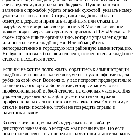
счет средств муниципального бюджета. Нужно написать
заявление с просьбой убрать опасный сухостой, указать номер
участка и свои данные. Сотрудники кладбища обязаны
осмотреть дерево и признать аварийным или отказать в
вырубке, мотивировав свое решение. В Москве заявление
можно подать через электронную приемную ГБУ «Ритуал». В
своем городе ищите организацию, которая управляет одним
или несколькими кладбищами. Или обращайтесь
непосредственно в городскую или районную администрацию.
Но будьте готовы к большой очереди, особенно если кладбище
старое и находится в лесу.
Если вы не хотите долго ждать, обратитесь к администрации
кладбища и спросите, какие документы нужно оформить для
рубки за свой счет. Возможно, у вас попросят предварительно
заключить договор с арбористами, которые занимаются
профессиональной рубкой стволов на сложных участках. Для
удаления деревьев на кладбище действительно нужны
профессионалы с альпинистским снаряжением. Они снимут
ствол и ветки послойно, чтобы не повредить ограды и
памятники рядом.
За несогласованную вырубку деревьев на кладбище
действуют наказания, о которых мы писали выше. Но если
при спиле деревьев вы повредите памятники и могилы рядом,