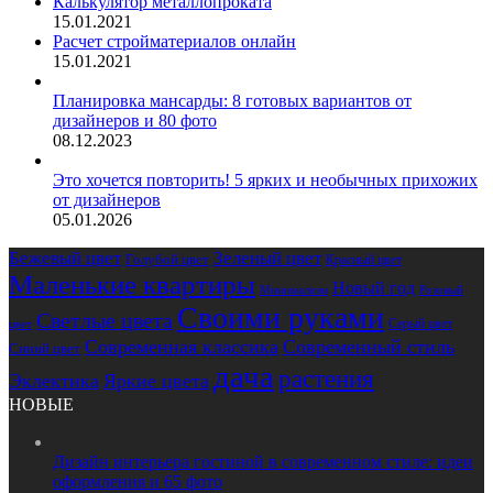
Калькулятор металлопроката
15.01.2021
Расчет стройматериалов онлайн
15.01.2021
Планировка мансарды: 8 готовых вариантов от
дизайнеров и 80 фото
08.12.2023
Это хочется повторить! 5 ярких и необычных прихожих
от дизайнеров
05.01.2026
Бежевый цвет
Зеленый цвет
Голубой цвет
Красный цвет
Маленькие квартиры
Новый год
Розовый
Минимализм
Своими руками
Светлые цвета
Серый цвет
цвет
Современная классика
Современный стиль
Синий цвет
дача
растения
Эклектика
Яркие цвета
НОВЫЕ
Дизайн интерьера гостиной в современном стиле: идеи
оформления и 65 фото