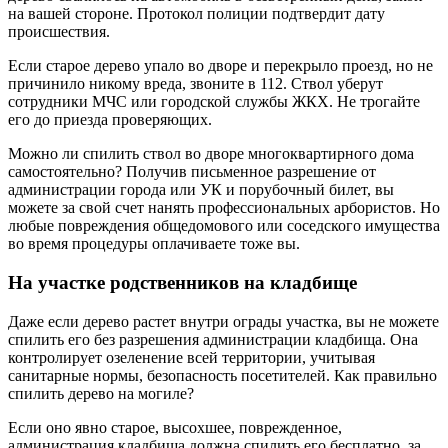
на вашей стороне. Протокол полиции подтвердит дату
происшествия.
Если старое дерево упало во дворе и перекрыло проезд, но не
причинило никому вреда, звоните в 112. Ствол уберут
сотрудники МЧС или городской службы ЖКХ. Не трогайте
его до приезда проверяющих.
Можно ли спилить ствол во дворе многоквартирного дома
самостоятельно? Получив письменное разрешение от
администрации города или УК и порубочный билет, вы
можете за свой счет нанять профессиональных арбористов. Но
любые повреждения общедомового или соседского имущества
во время процедуры оплачиваете тоже вы.
На участке родственников на кладбище
Даже если дерево растет внутри ограды участка, вы не можете
спилить его без разрешения администрации кладбища. Она
контролирует озеленение всей территории, учитывая
санитарные нормы, безопасность посетителей. Как правильно
спилить дерево на могиле?
Если оно явно старое, высохшее, поврежденное,
администрация кладбища должна спилить его бесплатно, за