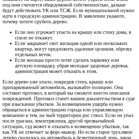
под ним считается общедомовой собственностью, дальше
будут действовать УК или ТСЖ. Если муниципальной нужно
идти в городскую администрацию. В заявлении укажите,
почему хотите срубить дерево.
Если оно угрожает упасть на крышу или стену дома, в
спиле не откажут.
Если закрывает свет жильцам одной или нескольких
квартир, могут предложить удаление целиком, обрезку
отдельных веток.
Если жильцы просто хотят сделать парковку или
детскую площадку, убрав молодые здоровые деревья,
администрация может отказать в этом.
Если дерево уже упало, повредив стену, крышу или
припаркованный автомобиль, вызывайте полицию. Она
составит протокол, в который вы сможете внести описания
повреждений. Протокол станет вашим доказательством в суде
при взыскании убытков. За возмещением ущерба нужно
обращаться в администрацию города или управляющую
компанию к тем, на чьей территории рос ствол. Если он упал
после урагана, землетрясения, другой чрезвычайной
ситуации, суд может и отказать в возмещении убытков, так
как УК не отвечает за форс-мажор. Но если старое трухлявое
дерево свалилось на автомобиль в безветренный день, закон