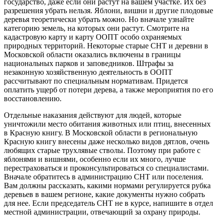
государство, даже если они растут на вашем участке. Их без
разрешения убрать нельзя. Яблони, вишни и другие плодовые
деревья теоретически убрать можно. Но вначале узнайте
категорию земель, на которых они растут. Смотрите на
кадастровую карту и карту ООПТ особо охраняемых
природных территорий. Некоторые старые СНТ и деревни в
Московской области оказались включены в границы
национальных парков и заповедников. Штрафы за
незаконную хозяйственную деятельность в ООПТ
рассчитывают по специальным нормативам. Придется
оплатить ущерб от потери дерева, а также мероприятия по его
восстановлению.
Отдельные наказания действуют для людей, которые
уничтожили место обитания животных или птиц, внесенных
в Красную книгу. В Московской области в региональную
Красную книгу внесены даже несколько видов дятлов, очень
любящих старые трухлявые стволы. Поэтому при работе с
яблонями и вишнями, особенно если их много, лучше
перестраховаться и проконсультироваться со специалистами.
Вначале обратитесь в администрацию СНТ или поселения.
Вам должны рассказать, какими нормами регулируется рубка
деревьев в вашем регионе, какие документы нужно собрать
для нее. Если председатель СНТ не в курсе, напишите в отдел
местной администрации, отвечающий за охрану природы.