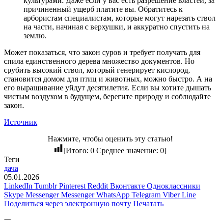
культурами. Даже если у вас есть разрешение властей, за
причиненный ущерб платите вы. Обратитесь к
арбористам специалистам, которые могут нарезать ствол
на части, начиная с верхушки, и аккуратно спустить на
землю.
Может показаться, что закон суров и требует получать для
спила единственного дерева множество документов. Но
срубить высокий ствол, который генерирует кислород,
становится домом для птиц и животных, можно быстро. А на
его выращивание уйдут десятилетия. Если вы хотите дышать
чистым воздухом в будущем, берегите природу и соблюдайте
закон.
Источник
Нажмите, чтобы оценить эту статью!
[Итого:
0
Среднее значение:
0
]
Теги
дача
05.01.2026
LinkedIn
Tumblr
Pinterest
Reddit
Вконтакте
Одноклассники
Skype
Messenger
Messenger
WhatsApp
Telegram
Viber
Line
Поделиться через электронную почту
Печатать