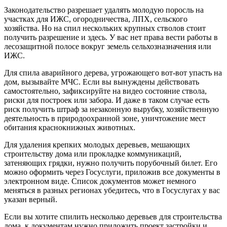
Законодательство разрешает удалять молодую поросль на
участках для ИЖС, огородничества, ЛПХ, сельского
хозяйства. Но на спил нескольких крупных стволов стоит
получить разрешение и здесь. У вас нет права вести работы в
лесозащитной полосе вокруг земель сельхозназначения или
ИЖС.
Для спила аварийного дерева, угрожающего вот-вот упасть на
дом, вызывайте МЧС. Если вы вынуждены действовать
самостоятельно, зафиксируйте на видео состояние ствола,
риски для построек или забора. И даже в таком случае есть
риск получить штраф за незаконную вырубку, хозяйственную
деятельность в природоохранной зоне, уничтожение мест
обитания краснокнижных животных.
Для удаления крепких молодых деревьев, мешающих
строительству дома или прокладке коммуникаций,
затеняющих грядки, нужно получить порубочный билет. Его
можно оформить через Госуслуги, приложив все документы в
электронном виде. Список документов может немного
меняться в разных регионах убедитесь, что в Госуслугах у вас
указан верный.
Если вы хотите спилить несколько деревьев для строительства
дома, к документам нужно приложить проект застройки и