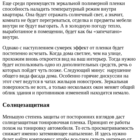
Еще среди преимуществ зеркальной полимерной пленки
способность наладить температурный режим внутри
квартиры. Она будет отражать солнечный свет, а значит,
комната не будет перегреваться, отделка и предметы мебели
внутри не будут выгорать. А в холодную погоду тепло,
выработанное в помещении, будет как бы «запечатано»
внутри.
Однако с наступлением сумерек эффект от пленки будет
постепенно исчезать. Когда дома светлее, чем на улице,
прохожим вновь откроется вид на ваш интерьер. Тогда нужно
будет использовать одно из дополнительных средств, речь о
которых пойдет чуть позже. Следующий минус нарушение
общего вида фасада дома. Особенно горячие дискуссии на
этот счет ведутся в чатах жильцов новостроек. Зеркальная
поверхность не всех, а только нескольких окон меняет общий
облик здания и противников изменений находится немало.
Солнцезащитная
Меньшую степень защиты от посторонних взглядов даст
солнцезащитная тонировочная пленка. Принцип ее работы
похож на тонировку автомобиля. То есть просматриваемость
снижает именно затемняющее напыление. И здесь нужно
будет найти компромисс чтобы все-таки скрыть интерьер от