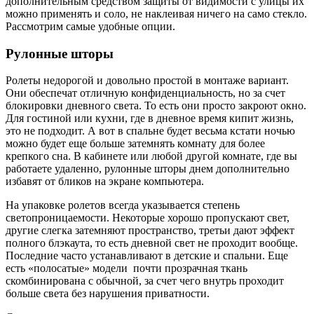
дополнительным средством защиты от видимости с улицы их
можно применять и соло, не наклеивая ничего на само стекло.
Рассмотрим самые удобные опции.
Рулонные шторы
Ролеты недорогой и довольно простой в монтаже вариант.
Они обеспечат отличную конфиденциальность, но за счет
блокировки дневного света. То есть они просто закроют окно.
Для гостиной или кухни, где в дневное время кипит жизнь,
это не подходит. А вот в спальне будет весьма кстати ночью
можно будет еще больше затемнять комнату для более
крепкого сна. В кабинете или любой другой комнате, где вы
работаете удаленно, рулонные шторы днем дополнительно
избавят от бликов на экране компьютера.
На упаковке ролетов всегда указывается степень
светопроницаемости. Некоторые хорошо пропускают свет,
другие слегка затемняют пространство, третьи дают эффект
полного блэкаута, то есть дневной свет не проходит вообще.
Последние часто устанавливают в детские и спальни. Еще
есть «полосатые» модели почти прозрачная ткань
скомбинирована с обычной, за счет чего внутрь проходит
больше света без нарушения приватности.