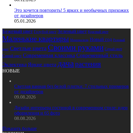
Это хочется повторить! 5 ярких и необычных прихожих
от дизайнеров
05.01.2026
Бежевый цвет
Зеленый цвет
Голубой цвет
Красный цвет
Маленькие квартиры
Новый год
Розовый
Минимализм
Своими руками
Светлые цвета
Серый цвет
цвет
Современная классика
Современный стиль
Синий цвет
дача
растения
Эклектика
Яркие цвета
НОВЫЕ
Светлая ванная без белой плитки: 7 стильных примеров
от дизайнеров
09.08.2026
Дизайн интерьера гостиной в современном стиле: идеи
оформления и 65 фото
08.08.2026
Показать больше