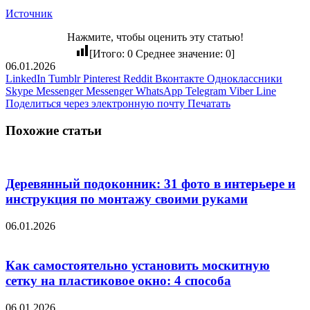
Источник
Нажмите, чтобы оценить эту статью!
[Итого:
0
Среднее значение:
0
]
06.01.2026
LinkedIn
Tumblr
Pinterest
Reddit
Вконтакте
Одноклассники
Skype
Messenger
Messenger
WhatsApp
Telegram
Viber
Line
Поделиться через электронную почту
Печатать
Похожие статьи
Деревянный подоконник: 31 фото в интерьере и
инструкция по монтажу своими руками
06.01.2026
Как самостоятельно установить москитную
сетку на пластиковое окно: 4 способа
06.01.2026