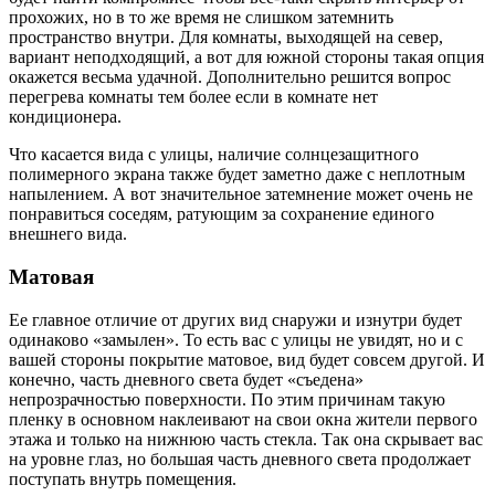
прохожих, но в то же время не слишком затемнить
пространство внутри. Для комнаты, выходящей на север,
вариант неподходящий, а вот для южной стороны такая опция
окажется весьма удачной. Дополнительно решится вопрос
перегрева комнаты тем более если в комнате нет
кондиционера.
Что касается вида с улицы, наличие солнцезащитного
полимерного экрана также будет заметно даже с неплотным
напылением. А вот значительное затемнение может очень не
понравиться соседям, ратующим за сохранение единого
внешнего вида.
Матовая
Ее главное отличие от других вид снаружи и изнутри будет
одинаково «замылен». То есть вас с улицы не увидят, но и с
вашей стороны покрытие матовое, вид будет совсем другой. И
конечно, часть дневного света будет «съедена»
непрозрачностью поверхности. По этим причинам такую
пленку в основном наклеивают на свои окна жители первого
этажа и только на нижнюю часть стекла. Так она скрывает вас
на уровне глаз, но большая часть дневного света продолжает
поступать внутрь помещения.