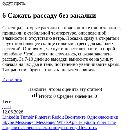
будут преть.
6 Сажать рассаду без закалки
Саженцы, которые растили на подоконнике или в теплице,
привыкли к стабильной температуре, определенной
влажности и отсутствию ветра. Посадка сразу в открытый
грунт под палящее солнце сильный стресс для молодых
растений. Они вянут, чахнут и перестают расти, а порой
погибают. Чтобы этого не случилось, сначала закалите
рассаду. За 7-10 дней до высадки выносите ее на улицу:
сначала на час-два в тень, постепенно увеличивайте время.
Так растения будут готовы к новым условиям.
Источник
Нажмите, чтобы оценить эту статью!
[Итого:
0
Среднее значение:
0
]
Теги
дача
12.06.2026
LinkedIn
Tumblr
Pinterest
Reddit
Вконтакте
Одноклассники
Skype
Messenger
Messenger
WhatsApp
Telegram
Viber
Line
Поделиться через электронную почту
Печатать