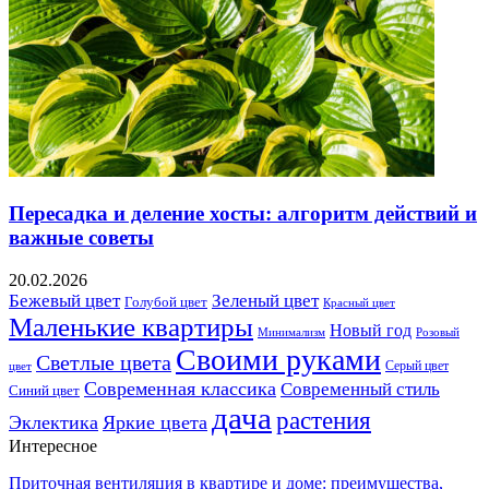
Пересадка и деление хосты: алгоритм действий и
важные советы
20.02.2026
Бежевый цвет
Зеленый цвет
Голубой цвет
Красный цвет
Маленькие квартиры
Новый год
Розовый
Минимализм
Своими руками
Светлые цвета
Серый цвет
цвет
Современная классика
Современный стиль
Синий цвет
дача
растения
Эклектика
Яркие цвета
Интересное
Приточная вентиляция в квартире и доме: преимущества,