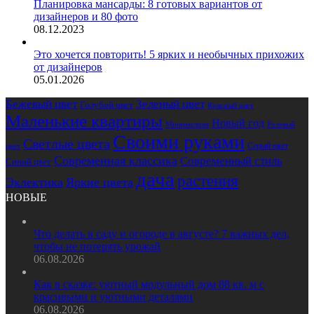
Планировка мансарды: 8 готовых вариантов от
дизайнеров и 80 фото
08.12.2023
Это хочется повторить! 5 ярких и необычных прихожих
от дизайнеров
05.01.2026
Бежевый цвет
Зеленый цвет
Голубой цвет
Красный цвет
Маленькие квартиры
Новый год
Розовый
Минимализм
Своими руками
Светлые цвета
Серый цвет
цвет
Современная классика
Современный стиль
Синий цвет
дача
растения
Эклектика
Яркие цвета
НОВЫЕ
Что делать в саду и огороде в августе? 7 важных дел,
чтобы не потерять урожай
06.08.2026
Как в сказке: уютный модульный дом 88 кв. м с
красивыми и уютными деталями
06.08.2026