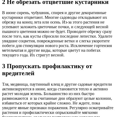
2 Не обрезать отцветшие кустарники
В июне сирень, чубушник, спирея и другие декоративные
кустарники отцветают. Многие садоводы откладывают их
обрезку на конец лета или осень. Из-за этого растения не
успевают заложить цветочные почки, и следующей весной
пышного цветения можно не будет. Проводите обрезку сразу
после того, как кусты сбросили последние лепестки. Удалите
увядшие соцветия, поврежденные ветки и слегка укоротите
побеги для стимуляции нового роста. Исключение гортензия
метельчатая и другие виды, которые цветут на побегах
текущего года. Их стригут весной.
3 Пропускать профилактику от
вредителей
Тля, медяница, паутинный клещ и другие садовые вредители
активизируются в июне, когда становится тепло и активно
растет молодая зелень. Большинство из них быстро
размножаются и за считанные дни образуют целые колонии,
избавиться от которых крайне сложно. Не ждите, пока
увидите явные признаки поражения. Регулярно осматривайте
растения и профилактически опрыскивайте мягкими