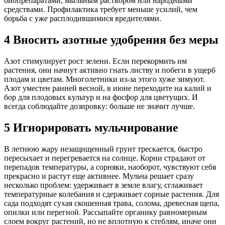
биопрепаратами, мыльным раствором или народными
средствами. Профилактика требует меньше усилий, чем
борьба с уже расплодившимися вредителями.
4 Вносить азотные удобрения без меры
Азот стимулирует рост зелени. Если перекормить им
растения, они начнут активно гнать листву и побеги в ущерб
плодам и цветам. Многолетники из-за этого хуже зимуют.
Азот уместен ранней весной, в июне переходите на калий и
бор для плодовых культур и на фосфор для цветущих. И
всегда соблюдайте дозировку: больше не значит лучше.
5 Игнорировать мульчирование
В летнюю жару незащищенный грунт трескается, быстро
пересыхает и перегревается на солнце. Корни страдают от
перепадов температуры, а сорняки, наоборот, чувствуют себя
прекрасно и растут еще активнее. Мульча решает сразу
несколько проблем: удерживает в земле влагу, сглаживает
температурные колебания и сдерживает сорные растения. Для
сада подходят сухая скошенная трава, солома, древесная щепа,
опилки или перегной. Рассыпайте органику равномерным
слоем вокруг растений, но не вплотную к стеблям, иначе они