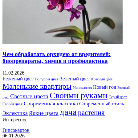
Чем обработать орхидею от вредителей:
биопрепараты, химия и профилактика
11.02.2026
Бежевый цвет
Зеленый цвет
Голубой цвет
Красный цвет
Маленькие квартиры
Новый год
Розовый
Минимализм
Своими руками
Светлые цвета
Серый цвет
цвет
Современная классика
Современный стиль
Синий цвет
дача
растения
Эклектика
Яркие цвета
Интересное
Гипсокартон
06.01.2026