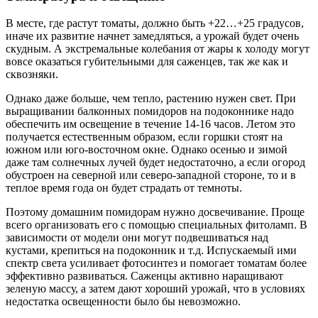
В месте, где растут томаты, должно быть +22…+25 градусов,
иначе их развитие начнет замедляться, а урожай будет очень
скудным. А экстремальные колебания от жары к холоду могут
вовсе оказаться губительными для саженцев, так же как и
сквозняки.
Однако даже больше, чем тепло, растению нужен свет. При
выращивании балконных помидоров на подоконнике надо
обеспечить им освещение в течение 14-16 часов. Летом это
получается естественным образом, если горшки стоят на
южном или юго-восточном окне. Однако осенью и зимой
даже там солнечных лучей будет недостаточно, а если огород
обустроен на северной или северо-западной стороне, то и в
теплое время года он будет страдать от темноты.
Поэтому домашним помидорам нужно досвечивание. Проще
всего организовать его с помощью специальных фитоламп. В
зависимости от модели они могут подвешиваться над
кустами, крепиться на подоконник и т.д. Испускаемый ими
спектр света усиливает фотосинтез и помогает томатам более
эффективно развиваться. Саженцы активно наращивают
зеленую массу, а затем дают хороший урожай, что в условиях
недостатка освещенности было бы невозможно.