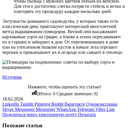
чтобы пыльца с мужских цветков попала на женские.
Для этого достаточно слегка потрясти стебель и ветки и
повторять эту процедуру каждые несколько дней.
Энтузиасты домашнего садоводства, у которых также есть
классическая дача, практикуют интересный многолетний
метод выращивания помидоров. Весной они высаживают
карликовые сорта на грядке, а ближе к осени пересаживают
их в горшки и забирают в дом. От перезимовавших в доме
или на утепленном балконе кустов в начале лета отрезают
черенки и прикапывают их в огороде или сажают в теплице.
Источник
Нажмите, чтобы оценить эту статью!
[Итого:
0
Среднее значение:
0
]
18.02.2026
LinkedIn
Tumblr
Pinterest
Reddit
Вконтакте
Одноклассники
Skype
Messenger
Messenger
WhatsApp
Telegram
Viber
Line
Поделиться через электронную почту
Печатать
Похожие статьи