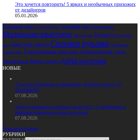
Это хочется повторить! 5 ярких и необычных прихожих
от дизайнеров
05.01.2026
Бежевый цвет
Зеленый цвет
Голубой цвет
Красный цвет
Маленькие квартиры
Новый год
Розовый
Минимализм
Своими руками
Светлые цвета
Серый цвет
цвет
Современная классика
Современный стиль
Синий цвет
дача
растения
Эклектика
Яркие цвета
НОВЫЕ
7 систем хранения в прихожей, которые спасут от
беспорядка
07.08.2026
Чем подкормить клубнику в августе: 5 удобрений и
рекомендованные сроки внесения
07.08.2026
Показать больше
РУБРИКИ
РУБРИКИ