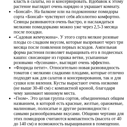
класть в салаты, но и консервировать. Вдобавок к этому
растение выглядит очень нарядно и украшает комнату.
«Бонсай». На балконе или на подоконнике помидоры
сорта «Бонсай» чувствуют себя абсолютно комфортно.
Сеянцы развиваются очень быстро, и наслаждаться
мелкими помидорками можно уже через 2,5-3 месяца
после посадки.
«Садовая жемчужина». У этого сорта мелкие розовые
плоды со сладким вкусом, которые вызревают через три
месяца после появления первых всходов. Ампельная
форма растения позволяет выращивать его в подвесных
кашпо: свисающие из горшка ветви, усыпанные
розовыми «бусинами», выглядят очень эффектно.
«Флорида петит». Относительно новая разновидность
томатов с мелкими сладкими плодами, которые отлично
подходят как для салатов и консервирования, так и для
сушки или вяления. Кусты вырастают очень низкими
(не выше 30-40 см) с компактной кроной, благодаря
чему занимают минимум места.
«Гном». Это целая группа сортов, объединенных общим
названием, в которой есть красные, желтые, оранжевые,
малиновые, полосатые и другие разновидности с
самыми разнообразными вкусами. Общими чертами для
этих помидоров считаются компактность (высота от 40
до 140 см) и возможность выращивания в помещении.