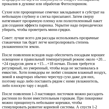
прокалив в духовке или обработав Фитоспорином.
Сухие или пророщенные семечки закладывают в субстрат на
небольшую глубину и слегка присыпают. Затем сверху
натягивают прозрачную пленку или полиэтиленовый пакет
для создания эффекта парника. Укрытие надо периодически
убирать, чтобы проветрить мини-грядки.
Совет: лучше всего для рассады использовать прозрачные
стаканчики так будет легче контролировать степень
увлажненности земли.
После появления всходов надо обеспечить посадкам хорошее
освещение и правильный температурный режим: около +20…
+24 градусов днем и +15…+18 ночью. Полив требуется
регулярный, но умеренный, чтобы вода не застаивалась в
емкостях. Хотя помидоры не любят слишком влажный воздух,
зимой в квартирах обычно чересчур сухо даже для них,
поэтому надо либо поставить рядом с ними увлажнитель,
либо плоскую тару с водой.
После появления 1-3 настоящих листочков можно рассадить
растения по более вместительным горшкам. При пикировке
можно прищипнуть небольшие корешки, чтобы
стимулировать развитие корневой системы. А спустя 1-2