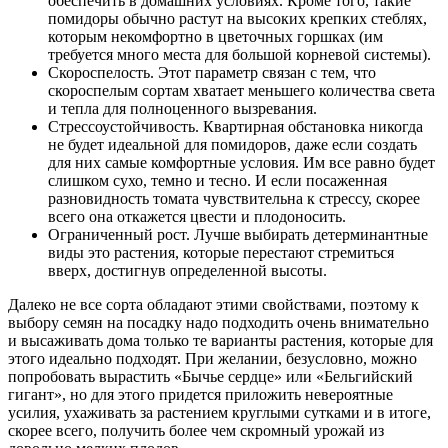
обеспечить в домашних условиях. Кроме того, такие
помидоры обычно растут на высоких крепких стеблях,
которым некомфортно в цветочных горшках (им
требуется много места для большой корневой системы).
Скороспелость. Этот параметр связан с тем, что
скороспелым сортам хватает меньшего количества света
и тепла для полноценного вызревания.
Стрессоустойчивость. Квартирная обстановка никогда
не будет идеальной для помидоров, даже если создать
для них самые комфортные условия. Им все равно будет
слишком сухо, темно и тесно. И если посаженная
разновидность томата чувствительна к стрессу, скорее
всего она откажется цвести и плодоносить.
Ограниченный рост. Лучше выбирать детерминантные
виды это растения, которые перестают стремиться
вверх, достигнув определенной высоты.
Далеко не все сорта обладают этими свойствами, поэтому к
выбору семян на посадку надо подходить очень внимательно
и высаживать дома только те варианты растения, которые для
этого идеально подходят. При желании, безусловно, можно
попробовать вырастить «Бычье сердце» или «Бельгийский
гигант», но для этого придется приложить невероятные
усилия, ухаживать за растением круглыми сутками и в итоге,
скорее всего, получить более чем скромный урожай из