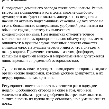
В подкормке домашнего огорода также есть нюансы. Решив
вырастить помидорные кусты дома, многие ошибочно
думают, что им будет не хватать минеральных веществ и
начинают активно подкармливать саженцы. Делать этого не
стоит: большинство минеральных удобрений рассчитаны на
обычные грядки, поэтому их выпускают
концентрированными. При попытках отмерить точное
количество состава, пропорционально объему горшка, легко
ошибиться: в лучшем случае полезных веществ окажется
слишком мало, а в худшем чересчур много, что приведет к
ожогу корней. Применять составы с азотом, фосфором,
кальцием и другими микро- и макроэлементами допускается
лишь изредка и с предельной осторожностью.
Лучше использовать в уходе за помидорами в горшках жидкие
органические подкормки, которые удобнее дозируются, а их
передозировка не так критична.
Регулярность внесения полезных веществ раз в одну-две
недели. Особенность огорода на окне в том, что из-за
маленького объема грунта удобрения быстрее вымываются, а
значит, вносить их нужно чаще обычного, но в уменьшенных
дозах.