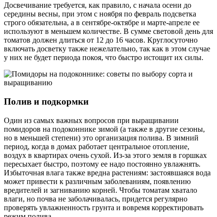
Досвечивание требуется, как правило, с начала осени до
середины весны, при этом с ноября по февраль подсветка
строго обязательна, а в сентябре-октябре и марте-апреле ее
используют в меньшем количестве. В сумме световой день для
томатов должен длиться от 12 до 16 часов. Круглосуточно
включать досветку также нежелательно, так как в этом случае
у них не будет периода покоя, что быстро истощит их силы.
Полив и подкормки
Один из самых важных вопросов при выращивании
помидоров на подоконнике зимой (а также в другие сезоны,
но в меньшей степени) это организация полива. В зимний
период, когда в домах работает центральное отопление,
воздух в квартирах очень сухой. Из-за этого земля в горшках
пересыхает быстро, поэтому ее надо постоянно увлажнять.
Избыточная влага также вредна растениям: застоявшаяся вода
может привести к различным заболеваниям, появлению
вредителей и загниванию корней. Чтобы томатам хватало
влаги, но почва не заболачивалась, придется регулярно
проверять увлажненность грунта и вовремя корректировать
режим полива.