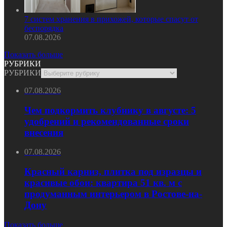
7 систем хранения в прихожей, которые спасут от
беспорядка
07.08.2026
Показать больше
РУБРИКИ
РУБРИКИ
07.08.2026
Чем подкормить клубнику в августе: 5
удобрений и рекомендованные сроки
внесения
07.08.2026
Красный карниз, плитка под изразцы и
красивые обои: квартира 51 кв. м с
продуманным интерьером в Ростове-на-
Дону
Показать больше