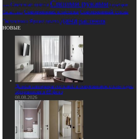
Своими руками
Светлые цвета
Серый цвет
цвет
Современная классика
Современный стиль
Синий цвет
дача
растения
Эклектика
Яркие цвета
НОВЫЕ
Дизайн интерьера гостиной в современном стиле: идеи
оформления и 65 фото
08.08.2026